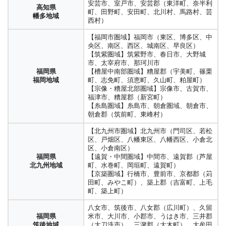
安芸市、室戸市、安芸郡（東洋町、奈半利
高知県
町、田野町、安田町、北川村、馬路村、芸
幡多地域
西村）
【福岡市圏域】福岡市（東区、博多区、中
央区、南区、西区、城南区、早良区）
【筑紫圏域】筑紫野市、春日市、大野城
市、太宰府市、那珂川市
福岡県
【槽屋中南部圏域】糟屋郡（宇美町、篠栗
福岡地域
町、志免町、須恵町、久山町、粕屋町）
【宗像・糟屋北部圏域】宗像市、古賀市、
福津市、糟屋郡（新宮町）
【糸島圏域】糸島市、朝倉圏域、朝倉市、
朝倉郡（筑前町、東峰村）
【北九州市圏域】北九州市（門司区、若松
区、戸畑区、八幡東区、八幡西区、小倉北
区、小倉南区）
福岡県
【遠賀・中間圏域】中間市、遠賀郡（芦屋
北九州地域
町、水巻町、岡垣町、遠賀町）
【京築圏域】行橋市、豊前市、京都郡（苅
田町、みやこ町）、築上郡（吉富町、上毛
町、築上町）
八女市、筑後市、八女郡（広川町）、久留
福岡県
米市、大川市、小郡市、うはき市、三井郡
筑後地域
（大刀洗市）、三潴郡（大木町）、大牟田