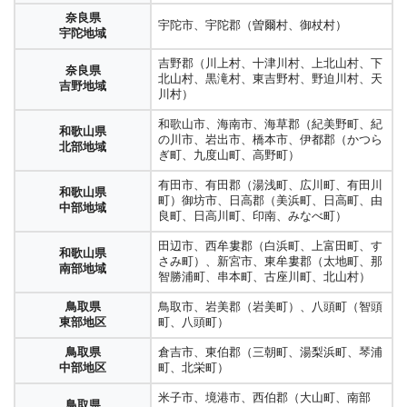
奈良県
宇陀市、宇陀郡（曽爾村、御杖村）
宇陀地域
吉野郡（川上村、十津川村、上北山村、下
奈良県
北山村、黒滝村、東吉野村、野迫川村、天
吉野地域
川村）
和歌山市、海南市、海草郡（紀美野町、紀
和歌山県
の川市、岩出市、橋本市、伊都郡（かつら
北部地域
ぎ町、九度山町、高野町）
有田市、有田郡（湯浅町、広川町、有田川
和歌山県
町）御坊市、日高郡（美浜町、日高町、由
中部地域
良町、日高川町、印南、みなべ町）
田辺市、西牟婁郡（白浜町、上富田町、す
和歌山県
さみ町）、新宮市、東牟婁郡（太地町、那
南部地域
智勝浦町、串本町、古座川町、北山村）
鳥取県
鳥取市、岩美郡（岩美町）、八頭町（智頭
東部地区
町、八頭町）
鳥取県
倉吉市、東伯郡（三朝町、湯梨浜町、琴浦
中部地区
町、北栄町）
米子市、境港市、西伯郡（大山町、南部
鳥取県