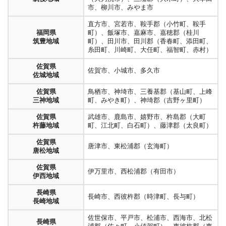
市、柳川市、みやま市
直方市、宮若市、鞍手郡（小竹町、鞍手
福岡県
町）、飯塚市、嘉麻市、嘉穂郡（桂川
筑豊地域
町）、田川市、田川郡（香春町、添田町、
糸田町、川崎町、大任町、福智町、赤村）
佐賀県
佐賀市、小城市、多久市
佐城地域
佐賀県
鳥栖市、神埼市、三養基郡（基山町、上峰
三神地域
町、みやき町）、神埼郡（吉野ヶ里町）
佐賀県
武雄市、鹿島市、嬉野市、杵島郡（大町
杵藤地域
町、江北町、白石町）、藤津郡（太良町）
佐賀県
唐津市、東松浦郡（玄海町）
唐松地域
佐賀県
伊万里市、西松浦郡（有田市）
伊西地域
長崎県
長崎市、西彼杵郡（時津町、長与町）
長崎地域
佐世保市、平戸市、松浦市、西海市、北松
長崎県