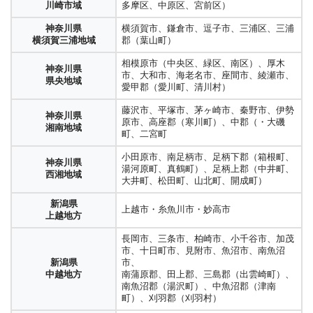
川崎市域
多摩区、中原区、宮前区）
神奈川県
横須賀市、鎌倉市、逗子市、三浦区、三浦
横須賀三浦地域
郡（葉山町）
相模原市（中央区、緑区、南区）、厚木
神奈川県
市、大和市、海老名市、座間市、綾瀬市、
県央地域
愛甲郡（愛川町、清川村）
藤沢市、平塚市、茅ヶ崎市、秦野市、伊勢
神奈川県
原市、高座郡（寒川町）、中郡（・大磯
湘南地域
町、二宮町
小田原市、南足柄市、足柄下郡（箱根町、
神奈川県
湯河原町、真鶴町）、足柄上郡（中井町、
西湘地域
大井町、松田町、山北町、開成町）
新潟県
上越市・糸魚川市・妙高市
上越地方
長岡市、三条市、柏崎市、小千谷市、加茂
市、十日町市、見附市、魚沼市、南魚沼
新潟県
市、
中越地方
南蒲原郡、田上郡、三島郡（出雲崎町）、
南魚沼郡（湯沢町）、中魚沼郡（津南
町）、刈羽郡（刈羽村）