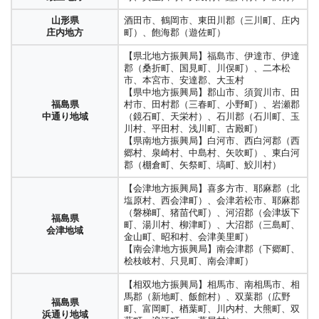
大垣市、海津市、養老郡（養老町）、不破
東京都区部
相生市、赤穂市、宍粟市、たつの市、揖保
兵庫県
大分県
別府市、杵築市、国東市、東国東郡（姫島
台東区、中央区、千代田区、豊島区、中野
米沢市、南陽市、長井市、東置賜郡（高畠
岐阜県
郡（垂井町、関ヶ原町）、安八郡（神戸
徳島市、鳴門市、小松島市、
郡（太子町）、赤穂郡（上郡町）、佐用郡
山形県
山形県
酒田市、鶴岡市、東田川郡（三川町、庄内
西播磨地域
東部地域
村）、速見郡（日出町）
区、練馬区、文京区、港区、目黒区
町、川西町）、西置賜郡（小国町、白鷹
西濃地域
町、輪之内町、・安八町）、揖斐郡（揖斐
勝浦郡（勝浦町、上勝町）、板野郡（北島
（作用町）
置賜地方
庄内地方
町）、飽海郡（遊佐町）
徳島県
町、飯豊町）
川町、大野町、池田町）
町、松茂町、藍住町、板野町、上板町）、
東部地域
大分県
昭島市、あきる野市、稲城市、青梅市、清
名西郡（石井町、神山町）、名東郡（佐那
中津市、豊後高田市、宇佐市
兵庫県
豊岡市、養父市、朝来市、美方郡（香美
【県北地方振興局】福島市、伊達市、伊達
北部地域
瀬市、国立市、小金井市、国分寺市、小平
山形市、寒河江市、上山市、村山市、天童
関市、美濃市、美濃加茂市、可児市、郡上
河内村）
但馬地域
町、新温泉町）
郡（桑折町、国見町、川俣町）、二本松
市、狛江市、立川市、多摩市、調布市、西
市、東根市、尾花沢市、
岐阜県
市、加茂郡（坂祝町、富加町、川辺町、七
山形県
市、本宮市、安達郡、大玉村
大分県
東京市、八王子市、羽村市、東久留米市、
東村山郡（山辺町、中山町）西村山郡（河
中濃地域
宗町、八百津町、白川町、東白川村）、可
徳島県
日田市、玖珠郡（玖珠町、九重町）
兵庫県
東京都
村山地方
【県中地方振興局】郡山市、須賀川市、田
吉野川市、阿波市
丹波市、篠山市
西部地域
東村山市、東大和市、日野市、府中市、福
北町、西川町、朝日町、大江町）、北村山
児郡（御嵩町）
中央地域
丹波地域
多摩地域
福島県
村市、田村郡（三春町、小野町）、岩瀬郡
生市、町田市、三鷹市、武蔵野市、武蔵村
郡（大石田町）
中通り地域
（鏡石町、天栄村）、石川郡（石川町、玉
大分県
山市、
岐阜県
多治見市、中津川市、瑞浪市、恵那市、土
徳島県
阿南市、那賀郡（那賀町）、海部郡（牟岐
佐伯市
兵庫県
川村、平田村、浅川町、古殿町）
洲本市、淡路市、南あわじ市
南部地域
山形県
新庄市、最上郡（金山町、最上町、舟形
西多摩郡（奥多摩町、日の出町、瑞穂町、
東濃地域
岐市
南部地域
町、美波町、海陽町）
淡路地域
【県南地方振興局】白河市、西白河郡（西
最上地方
町、真室川町、大蔵村、鮭川村、戸沢村）
檜原村）
郷村、泉崎村、中島村、矢吹町）、東白河
大分県
岐阜県
高山市、飛騨市、下呂市、大野郡（白川
徳島県
美馬市、三好市、美馬郡（つるぎ町）、三
竹田市、豊後大野市
奈良県
奈良市、生駒市、大和郡山市、天理市、山
郡（棚倉町、矢祭町、塙町、鮫川村）
豊肥地域
山形県
酒田市、鶴岡市、東田川郡（三川町、庄内
大島町、利島村、新島村、神津島村、三宅
飛騨地域
村）
西部地域
好郡（東みよし町）
北和地域
辺郡（山添村）
東京都
庄内地方
町）、飽海郡（遊佐町）
村、御蔵島村、八丈町、青ヶ島村、小笠原
東京都島嶼部
【会津地方振興局】喜多方市、耶麻郡（北
延岡市、日向市、東臼杵郡（門川町、諸塚
支庁、小笠原村
【狭義の東部】富士市、沼津市、御殿場
小豆郡（土庄町、小豆島町）、東讃、さぬ
宮崎県
生駒郡（平郡町、三郷町、斑鳩町、安堵
塩原村、西会津町）、会津若松市、耶麻郡
香川県
奈良県
村、椎葉村、美郷町）、西臼杵郡（高千穂
【県北地方振興局】福島市、伊達市、伊達
市、富士宮市、裾野市、駿東郡（清水町、
き市、東かがわ市、木田郡（三木町）、高
県北地区
町）、北葛城郡（王寺町、河合町、上牧
（磐梯町、猪苗代町）、河沼郡（会津坂下
東讃地域
西和地域
町、日之影町、五ヶ瀬町）
郡（桑折町、国見町、川俣町）、二本松
横浜市（青葉区、旭区、泉区、磯子区、神
福島県
長泉町、小山町）
松市、香川郡（直島町）
町）
町、湯川村、柳津町）、大沼郡（三島町、
静岡県
市、本宮市、安達郡、大玉村
神奈川県
奈川区、金沢区、港南区、港北区、栄区、
会津地域
【伊豆】三島市、伊東市、熱海市、下田
金山町、昭和村、会津美里町）
東部地域
宮崎市、西都市、東諸県郡（国富町、綾
【県中地方振興局】郡山市、須賀川市、田
横浜市域
瀬谷区、都筑区、鶴見区、戸塚区、中区、
中讃、丸亀市、坂出市、善通寺市、綾歌郡
宮崎県
市、伊豆市、伊豆の国市、賀茂郡、東伊豆
香芝市、葛城市、大和高田町、橿原市、桜
【南会津地方振興局】南会津郡（下郷町、
奈良県
町）、児湯郡（高鍋町、新富町、木城町、
福島県
村市、田村郡（三春町、小野町）、岩瀬郡
西区、保土ヶ谷区、緑区、南区）
香川県
（綾川町、宇多津町）、仲多度郡（琴平
県央地区
市、河津町、南伊豆町、松崎町、西伊豆
井市、北葛城郡（広陵町）、磯城郡（川西
桧枝岐村、只見町、南会津町）
中和地域
川南町、都農町、西米良村）
中通り地域
（鏡石町、天栄村）、石川郡（石川町、玉
西讃地域
町、多度津町、まんのう町）、西讃、観音
町、田方郡（函南町）
町、三宅町、田原本町）
神奈川県
川崎市（麻生区、川崎区、幸区、高津区、
川村、平田村、浅川町、古殿町）
寺市、三豊市
【相双地方振興局】相馬市、南相馬市、相
宮崎県
都城市、小林市、えびの市、北諸県郡（三
川崎市域
多摩区、中原区、宮前区）
【県南地方振興局】白河市、西白河郡（西
静岡市（葵区、駿河区、清水区）、島田
奈良県
五条市、御所市、高市郡（高取町、明日香
馬郡（新地町、飯館村）、双葉郡（広野
静岡県
県西地区
股町）、西諸県郡（高原町）
郷村、泉崎村、中島村、矢吹町）、東白河
福島県
愛媛県
新居浜市、四国中央市、西条市、今治市、
市、焼津市、藤枝市、牧之原市、榛原郡
南和地域
村）、吉野郡（吉野町、大淀町、下市町）
町、富岡町、楢葉町、川内村、大熊町、双
中部地域
神奈川県
横須賀市、鎌倉市、逗子市、三浦区、三浦
郡（棚倉町、矢祭町、塙町、鮫川村）
浜通り地域
東予（東部）
越智郡（上島町）
（吉田町、川根本町）