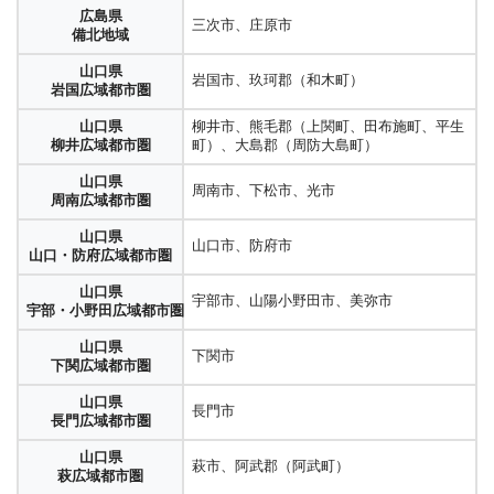
広島県
三次市、庄原市
備北地域
山口県
岩国市、玖珂郡（和木町）
岩国広域都市圏
山口県
柳井市、熊毛郡（上関町、田布施町、平生
柳井広域都市圏
町）、大島郡（周防大島町）
山口県
周南市、下松市、光市
周南広域都市圏
山口県
山口市、防府市
山口・防府広域都市圏
山口県
宇部市、山陽小野田市、美弥市
宇部・小野田広域都市圏
山口県
下関市
下関広域都市圏
山口県
長門市
長門広域都市圏
山口県
萩市、阿武郡（阿武町）
萩広域都市圏