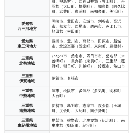
町、飛鳥村）、西春日井郡（豊山町）、丹
羽郡（大口町、扶桑町）、知多郡（阿久比
町、武豊町、東浦町、南知多町、美浜町）
岡崎市、豊田市、安城市、刈谷市、高浜
愛知県
市、知立市、西尾市、碧南市、みよし市、
西三河地方
額田郡（幸田町）
愛知県
豊橋市、豊川市、蒲郡市、田原市、新城
東三河地方
市、北設楽郡（設楽町、東栄町、豊根村）
いなべ市、桑名市、四日市市、桑名郡（木
三重県
曽岬町）、員弁郡（東員町）、三重郡（菰
北勢地域
野町、朝日町、川越町）、鈴鹿市、亀山市
三重県
伊賀市、名張市
伊賀地域
三重県
津市、松阪市、多気郡（多気町、明和町、
中勢地域
大台町）
三重県
伊勢市、鳥羽市、志摩市、度会郡（玉城
南勢地域
町、度会町、大紀町、南伊勢町）
三重県
尾鷲市、熊野市、北牟婁郡（紀北町）、南
東紀州地域
牟婁郡（御浜町、紀宝町）