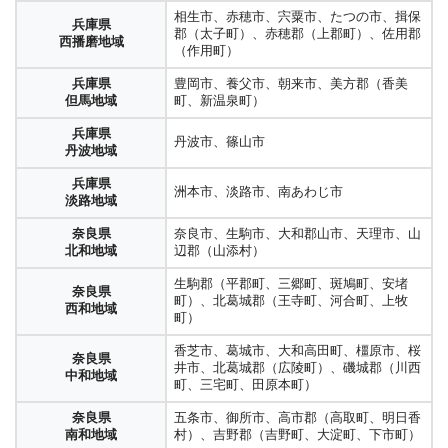
相生市、赤穂市、宍粟市、たつの市、揖保
兵庫県
郡（太子町）、赤穂郡（上郡町）、佐用郡
西播磨地域
（作用町）
兵庫県
豊岡市、養父市、朝来市、美方郡（香美
但馬地域
町、新温泉町）
兵庫県
丹波市、篠山市
丹波地域
兵庫県
洲本市、淡路市、南あわじ市
淡路地域
奈良県
奈良市、生駒市、大和郡山市、天理市、山
北和地域
辺郡（山添村）
生駒郡（平郡町、三郷町、斑鳩町、安堵
奈良県
町）、北葛城郡（王寺町、河合町、上牧
西和地域
町）
香芝市、葛城市、大和高田町、橿原市、桜
奈良県
井市、北葛城郡（広陵町）、磯城郡（川西
中和地域
町、三宅町、田原本町）
奈良県
五条市、御所市、高市郡（高取町、明日香
南和地域
村）、吉野郡（吉野町、大淀町、下市町）