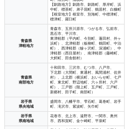
佐渡市
中頓別町、枝幸町、豊富町、礼文町、利尻
【糸島圏域】糸島市、朝倉圏域、朝倉市、
鳥取県
栃木県
栃木市、小山市、下野市、下都賀郡（壬生
佐渡地方
町、伯耆町、日吉津村）、日野郡（日南
【釧路地方】釧路市、釧路町、厚岸町、浜
湖南地域
市、野洲市、甲賀市、湖南市
町、利尻富士町、幌延町
朝倉郡（筑前町、東峰村）
西部地区
下都賀地区
町、野木町）
町、日野町、江府町）
中町、標茶町、弟子屈町、鶴居村、白糠町
富山市、滑川市、中新川郡（上山町、立山
東近江市、近江八幡市、蒲生郡（日野町、
【根室地方】根室市、別海町、中標津町、
富山県
【オホーツク地方】北見市、網走市、紋別
【北九州市圏域】北九州市（門司区、若松
那須塩原市、大田原市、矢板市、さくら
滋賀県
町、舟橋村）、魚津市、黒部市、下新川郡
島根県
松江市、安来市、出雲市、雲南市、仁多郡
栃木県
竜王町）、彦根市、愛知郡（愛荘町）、犬
標津町、羅臼町
東呉地域
市、美幌町、津別町、斜里町、清里町、小
区、戸畑区、八幡東区、八幡西区、小倉北
市、塩谷郡（塩谷町、高根沢町）、那須郡
湖東地域
（朝日町、入善町）
東部（出雲地域）
（奥出雲町）、飯石郡（飯南町）
那須・塩谷地区
上郡（甲良町、多賀町、豊郷町）
清水町、訓子府町、置戸町、佐呂間町、遠
区、小倉南区）
（那須町、那珂川町）
青森市、五所川原市、つがる市、弘前市、
軽町、湧別町、滝上町、興部町、西興部
福岡県
【遠賀・中間圏域】中間市、遠賀郡（芦屋
富山県
高岡市、射水市、氷見市、砺波市、小矢部
浜田市、江津市、益田市、鹿足郡（津和野
滋賀県
黒石市、平川市、
村、雄武町、大空町
島根県
北九州地域
町、水巻町、岡垣町、遠賀町）
栃木県
長浜市、米原市、高島地域、高島市
西呉地域
市、南砺市
町、吉賀町）、大田市、邑智郡（川本町、
足利市、佐野市
湖北地域
東津軽郡（平内町、今別町、蓬田村、外ヶ
【十勝地方】帯広市、音更町、、士幌町、
西部（石見地域）
【京築圏域】行橋市、豊前市、京都郡（苅
安足地区
青森県
美郷町、邑南町）
浜町）、北津軽郡（板柳町、鶴田町、中泊
北海道
上士幌町、鹿追町、新得町、清水町、芽室
田町、みやこ町）、築上郡（吉富町、上毛
津軽地方
金沢市、白山市、小松市、加賀市、野々市
京都市（北区、上京区、左京区、中京区、
町）、西津軽郡（鰺ヶ沢町、深浦町）、中
石川県
道東地域
町、中札内村、更別村、大樹町、広尾町、
沼田市、吾妻郡（中之条町、長野原町、嬬
町、築上町）
京都府
市、能美市、かほく市、河北郡（津幡町、
島根県
隠岐郡（海士町、西ノ島町、隠岐の島町、
群馬県
東山区、下京区、南区、右京区、伏見区、
津軽郡（西目屋村）、南津軽郡（藤崎町、
加賀地方
幕別町、池田町、豊頃町、本別町、足寄
恋村、草津町、高山村、東吾妻町、川場
京都市域
内灘町）、能美郡（川北町）
隠岐（隠岐地域）
知夫村）、竹島
北毛地域
山科区、西京区）
大鰐町、田舎館村）
八女市、筑後市、八女郡（広川町）、久留
町、陸別町、浦幌町
村、昭和村、みなかみ町）
福岡県
米市、大川市、小郡市、うはき市、三井郡
【釧路地方】釧路市、釧路町、厚岸町、浜
七尾市、輪島市、羽咋市、珠洲市、羽咋郡
岡山市、玉野市、加賀郡（吉備中央町）、
京都府
十和田市、三沢市、むつ市、八戸市、
石川県
岡山県
群馬県
前橋市、伊勢崎市、渋川市、北群馬郡（榛
筑後地域
（大刀洗市）、三潴郡（大木町）、大牟田
中町、標茶町、弟子屈町、鶴居村、白糠町
向日市、長岡京市、乙訓郡（大山崎町）
（志賀町、宝達志水町）、鳳珠郡（能登
備前市、瀬戸内市、赤磐市、和気郡（和気
乙訓地域
下北郡（大間町、東通村、風間浦村、佐井
能登地方
備前地域
中毛地域
東村、吉岡町）、佐波郡（玉村町）
市、柳川市、みやま市
【根室地方】根室市、別海町、中標津町、
町、穴水町）、鹿島郡（中能登町）
町）
青森県
村）、上北郡（横浜町、おいらせ町、七戸
標津町、羅臼町
宇治市、城陽市、八幡市、京田辺市、久世
南部地方
町、東北町、野辺地町、六ヶ所村、六戸
高崎市、藤岡市、富岡市、安中市、多野郡
直方市、宮若市、鞍手郡（小竹町、鞍手
京都府
福井市、吉田郡（永平寺町）、あわら市、
倉敷市、総社市、都窪郡（早島町）、井笠
群馬県
郡（久御山町）、綴喜郡（井手町、宇治田
町）、三戸郡（階上町、五戸町、三戸町、
（上野村、・神流町）、甘楽郡（下仁田
福岡県
町）、飯塚市、嘉麻市、嘉穂郡（桂川
青森市、五所川原市、つがる市、弘前市、
山城中部地域
福井県
坂井市、大野市、勝山市、鯖江市、越前
圏、笠岡市、井原市、浅口市、浅口郡（里
西毛地域
原町）
新郷村、田子町、南部町）
岡山県
町、南牧村、甘楽町）
筑豊地域
町）、田川市、田川郡（香春町、添田町、
黒石市、平川市、
嶺北地域
市、今立郡（池田町）、南条郡（南越前
庄町）、小田郡（矢掛町）、高梁市、真庭
備中地域
糸田町、川崎町、大任町、福智町、赤村）
東津軽郡（平内町、今別町、蓬田村、外ヶ
町）、丹生郡（越前町）
市（旧上房郡北房町）加賀郡（吉備中央町
青森県
京都府
木津川市、相楽郡（笠置町、和束町、精華
岩手県
盛岡市、八幡平市、雫石町、葛巻町、岩手
桐生市、太田市、館林市、みどり市、邑楽
浜町）、北津軽郡（板柳町、鶴田町、中泊
群馬県
（旧上房郡賀陽町））、新見市
津軽地方
相楽地域
町、南山城村）
県央地域
町、滝沢市、紫波町、矢巾町
郡（板倉町、明和町、千代田町、大泉町、
佐賀県
町）、西津軽郡（鰺ヶ沢町、深浦町）、中
敦賀市、三方郡（美浜町）、三方上中郡
東毛地域
佐賀市、小城市、多久市
邑楽町）
佐城地域
津軽郡（西目屋村）、南津軽郡（藤崎町、
福井県
（若狭町（三方町地域））、小浜市、大飯
津山圏【津山市（旧勝田郡勝北町を除
京都府
岩手県
花巻市、北上市、遠野市、一関市、奥州
亀岡市、南丹市、船井郡（京丹波町）
大鰐町、田舎館村）
嶺南地域
郡（高浜町、おおい町）、三方上中郡（若
く）、苫田郡（鏡野町）、久米郡（美咲
中部地域
県南地域
市、西和賀町、金ケ崎町、平泉町
埼玉県
佐賀県
鳥栖市、神埼市、三養基郡（基山町、上峰
狭町（旧上中町地域））
さいたま市
町、久米南町）】
埼玉地域
三神地域
町、みやき町）、神埼郡（吉野ヶ里町）
十和田市、三沢市、むつ市、八戸市、