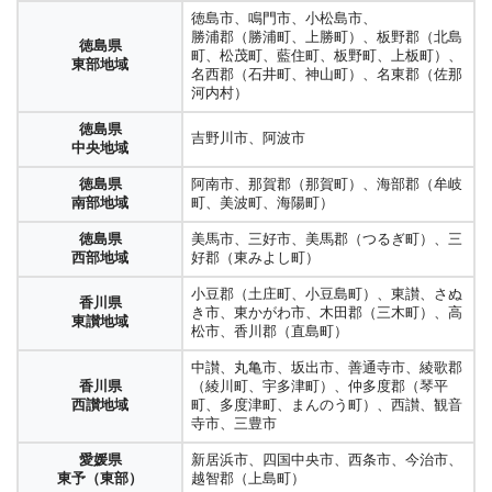
徳島市、鳴門市、小松島市、
勝浦郡（勝浦町、上勝町）、板野郡（北島
徳島県
町、松茂町、藍住町、板野町、上板町）、
東部地域
名西郡（石井町、神山町）、名東郡（佐那
河内村）
徳島県
吉野川市、阿波市
中央地域
徳島県
阿南市、那賀郡（那賀町）、海部郡（牟岐
南部地域
町、美波町、海陽町）
徳島県
美馬市、三好市、美馬郡（つるぎ町）、三
西部地域
好郡（東みよし町）
小豆郡（土庄町、小豆島町）、東讃、さぬ
香川県
き市、東かがわ市、木田郡（三木町）、高
東讃地域
松市、香川郡（直島町）
中讃、丸亀市、坂出市、善通寺市、綾歌郡
香川県
（綾川町、宇多津町）、仲多度郡（琴平
西讃地域
町、多度津町、まんのう町）、西讃、観音
寺市、三豊市
愛媛県
新居浜市、四国中央市、西条市、今治市、
東予（東部）
越智郡（上島町）