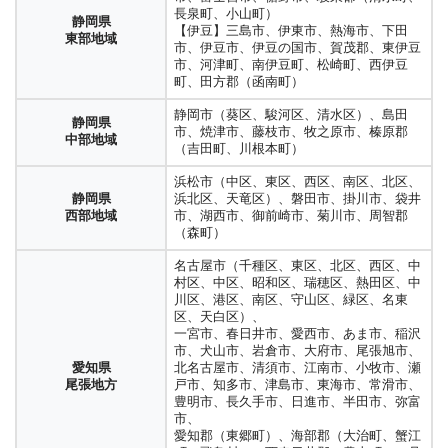
長泉町、小山町）
静岡県
【伊豆】三島市、伊東市、熱海市、下田
東部地域
市、伊豆市、伊豆の国市、賀茂郡、東伊豆
市、河津町、南伊豆町、松崎町、西伊豆
町、田方郡（函南町）
静岡市（葵区、駿河区、清水区）、島田
静岡県
市、焼津市、藤枝市、牧之原市、榛原郡
中部地域
（吉田町、川根本町）
浜松市（中区、東区、西区、南区、北区、
静岡県
浜北区、天竜区）、磐田市、掛川市、袋井
西部地域
市、湖西市、御前崎市、菊川市、周智郡
（森町）
名古屋市（千種区、東区、北区、西区、中
村区、中区、昭和区、瑞穂区、熱田区、中
川区、港区、南区、守山区、緑区、名東
区、天白区）、
一宮市、春日井市、愛西市、あま市、稲沢
市、犬山市、岩倉市、大府市、尾張旭市、
愛知県
北名古屋市、清須市、江南市、小牧市、瀬
尾張地方
戸市、知多市、津島市、東海市、常滑市、
豊明市、長久手市、日進市、半田市、弥富
市、
愛知郡（東郷町）、海部郡（大治町、蟹江