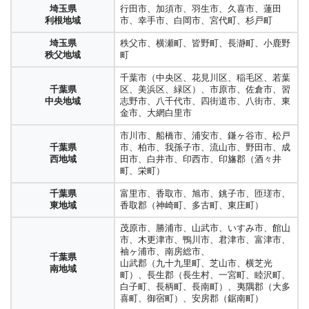
埼玉県
行田市、加須市、羽生市、久喜市、蓮田
利根地域
市、幸手市、白岡市、宮代町、杉戸町
埼玉県
秩父市、横瀬町、皆野町、長瀞町、小鹿野
秩父地域
町
千葉市（中央区、花見川区、稲毛区、若葉
千葉県
区、美浜区、緑区）、市原市、佐倉市、習
中央地域
志野市、八千代市、四街道市、八街市、東
金市、大網白里市
市川市、船橋市、浦安市、鎌ヶ谷市、松戸
千葉県
市、柏市、我孫子市、流山市、野田市、成
西地域
田市、白井市、印西市、印旛郡（酒々井
町、栄町）
千葉県
富里市、香取市、旭市、銚子市、匝瑳市、
東地域
香取郡（神崎町、多古町、東庄町）
茂原市、勝浦市、山武市、いすみ市、館山
市、木更津市、鴨川市、君津市、富津市、
袖ヶ浦市、南房総市、
千葉県
山武郡（九十九里町、芝山市、横芝光
南地域
町）、長生郡（長生村、一宮町、睦沢町、
白子町、長柄町、長南町）、夷隅郡（大多
喜町、御宿町）、安房郡（鋸南町）