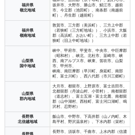
福井県
坂井市、大野市、勝山市、鯖江市、越前
嶺北地域
市、今立郡（池田町）、南条郡（南越前
町）、丹生郡（越前町）
敦賀市、三方郡（美浜町）、三方上中郡
福井県
（若狭町（三方町地域））、小浜市、大飯
嶺南地域
郡（高浜町、おおい町）、三方上中郡（若
狭町（旧上中町地域））
峡中、甲府市、甲斐市、中央市、中巨摩郡
（昭和村）、峡北、北杜市、韮崎市、峡
山梨県
西、南アルプス市、峡東、笛吹市、山梨
国中地域
市、甲州市、
峡南、南巨摩郡（早川町、身延町、南部
町、富士川町）、西八代郡（市川三郷町）
大月市、都留市、上野原市、富士吉田市、
北都留郡（丹波山村、小菅村）、南都留郡
山梨県
（道志村）、富士五湖・富士北麓、南都留
郡内地域
郡（山中湖村、西桂町、富士河口湖町、鳴
沢村、忍野村）
長野県
飯山市、中野市、下高井郡（山ノ内町、木
北信越地域
島平村、野沢温泉村）、下水内郡（栄村）
長野市、須坂市、千曲市、上水内郡（信濃
長野県