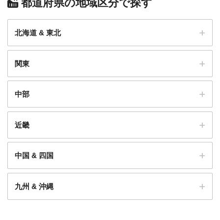
都道府県の地域区分で探す
北海道 & 東北
関東
北海道
道央地域
道南地域
道北地域
道東地域
中部
茨城県
青森県
県央地域
県北地域
鹿行地域
県西地域
津軽地方
南部地方
近畿
新潟県
栃木県
岩手県
上越地方
中越地方
下越地域
佐渡地方
河内地区
上都賀地区
南那須・芳賀地区
下都賀地
県央地域
県南地域
沿岸地域
県北地域
中国 & 四国
区
那須・塩谷地区
安足地区
三重県
富山県
宮城県
北勢地域
伊賀地域
中勢地域
南勢地域
東紀州地
東呉地域
西呉地域
群馬県
気仙沼・本吉圏
登米圏
栗原圏
石巻圏
大崎圏
仙台都
九州 & 沖縄
域
北毛地域
中毛地域
西毛地域
東毛地域
市圏
仙南圏
鳥取県
石川県
東部地区
中部地区
西部地区
滋賀県
加賀地方
能登地方
埼玉県
秋田県