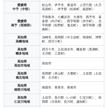
愛媛県
松山市、伊予市、東温市、上浮穴郡（久万
中予（中部）
高原町）、伊予郡（松前町、砥部町）
宇和島市、八幡浜市、大洲市、西予市、喜
愛媛県
多郡（内子町）、西宇和郡（伊方町）、北
南予（西南部）
宇和郡（松野町、鬼北町）、南宇和郡（愛
南町）
高知県
須崎市、高岡郡（中土佐町、梼原町、津野
高幡地域
町、四万十町）
高知県
四万十市、土佐清水市、幡多郡（黒潮町、
幡多地域
大月町、三原村）
高知県
高知市
高知市地域
高知県
長岡郡（本山町、大豊町）、土佐郡（土佐
嶺北地域
町、大川村）
高知県
南国市、香美市、香南市
物部川地域
高知県
土佐市、吾川郡（いの町、仁淀川町）、高
仁淀川地域
岡郡（日高村、佐川村、越知町）