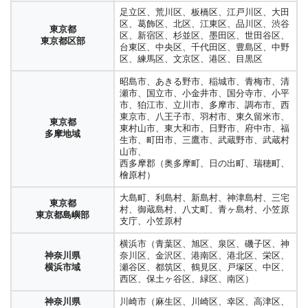
足立区、荒川区、板橋区、江戸川区、大田
区、葛飾区、北区、江東区、品川区、渋谷
東京都
区、新宿区、杉並区、墨田区、世田谷区、
東京都区部
台東区、中央区、千代田区、豊島区、中野
区、練馬区、文京区、港区、目黒区
昭島市、あきる野市、稲城市、青梅市、清
瀬市、国立市、小金井市、国分寺市、小平
市、狛江市、立川市、多摩市、調布市、西
東京市、八王子市、羽村市、東久留米市、
東京都
東村山市、東大和市、日野市、府中市、福
多摩地域
生市、町田市、三鷹市、武蔵野市、武蔵村
山市、
西多摩郡（奥多摩町、日の出町、瑞穂町、
檜原村）
大島町、利島村、新島村、神津島村、三宅
東京都
村、御蔵島村、八丈町、青ヶ島村、小笠原
東京都島嶼部
支庁、小笠原村
横浜市（青葉区、旭区、泉区、磯子区、神
神奈川県
奈川区、金沢区、港南区、港北区、栄区、
横浜市域
瀬谷区、都筑区、鶴見区、戸塚区、中区、
西区、保土ヶ谷区、緑区、南区）
神奈川県
川崎市（麻生区、川崎区、幸区、高津区、