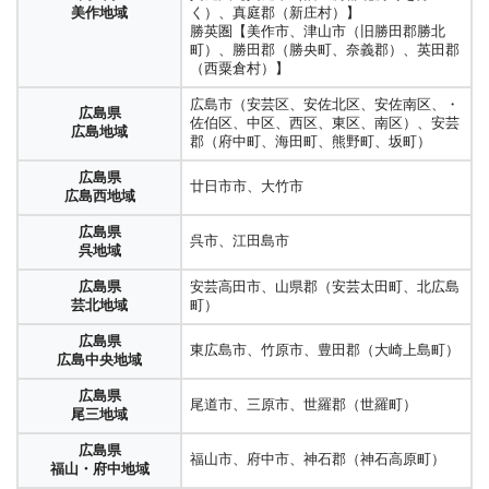
美作地域
く）、真庭郡（新庄村）】
勝英圏【美作市、津山市（旧勝田郡勝北
町）、勝田郡（勝央町、奈義郡）、英田郡
（西粟倉村）】
広島市（安芸区、安佐北区、安佐南区、・
広島県
佐伯区、中区、西区、東区、南区）、安芸
広島地域
郡（府中町、海田町、熊野町、坂町）
広島県
廿日市市、大竹市
広島西地域
広島県
呉市、江田島市
呉地域
広島県
安芸高田市、山県郡（安芸太田町、北広島
芸北地域
町）
広島県
東広島市、竹原市、豊田郡（大崎上島町）
広島中央地域
広島県
尾道市、三原市、世羅郡（世羅町）
尾三地域
広島県
福山市、府中市、神石郡（神石高原町）
福山・府中地域