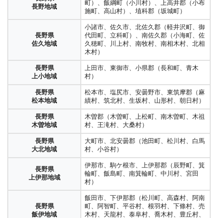
町）、飯綱町（小川村）、上高井郡（小布
長野地域
施町、高山村）、埴科郡（坂城町）
小諸市、佐久市、北佐久郡（軽井沢町、御
長野県
代田町、立科町）、南佐久郡（小海町、佐
佐久地域
久穂町、川上村、南牧村、南相木村、北相
木村）
長野県
上田市、東御市、小県郡（長和町、青木
上小地域
村）
長野県
松本市、塩尻市、安曇野市、東筑摩郡（麻
松本地域
績村、筑北村、生坂村、山形村、朝日村）
長野県
木曽郡（木曽町、上松町、南木曽町、木祖
木曽地域
村、王滝村、大桑村）
長野県
大町市、北安曇郡（池田町、松川村、白馬
大北地域
村、小谷村）
伊那市、駒ケ根市、上伊那郡（辰野町、箕
長野県
輪町、飯島町、南箕輪町、中川村、宮田
上伊那地域
村）
飯田市、下伊那郡（松川町、高森村、阿南
長野県
町、阿智町、平谷村、根羽村、下條村、売
飯伊地域
木村、天龍村、泰阜村、喬木村、豊丘村、