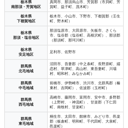
東三河地方
市、北設楽郡（設楽町、東栄町、豊根村）
村、大宣味村、今帰仁村、恩納村、宜野座
栃木県
真岡市、那須烏山市、芳賀郡（市貝町、芳
安芸市、室戸市、安芸郡（東洋町、奈半利
沖縄県
高知県
村、東村、伊江村（伊江島））、島尻郡
南那須・芳賀地区
賀町、益子町、茂木町）
町、田野町、安田町、北川村、馬路村、芸
北部広域市町村圏
幡多地域
（伊平屋村（伊平屋島）、伊是名村（伊是
西村）
名島））
栃木県
栃木市、小山市、下野市、下都賀郡（壬生
下都賀地区
町、野木町）
沖縄市、うるま市、宜野湾市、中頭郡（北
沖縄県
谷町、嘉手納町、西原町、読谷村、中城
那須塩原市、大田原市、矢板市、さくら
中部広域市町村圏
栃木県
村、北中城村）
市、塩谷郡（塩谷町、高根沢町）、那須郡
那須・塩谷地区
（那須町、那珂川町）
浦添市、那覇市、豊見城市、糸満市、南城
沖縄県
市、島尻郡（与那原町、南風原町、八重瀬
栃木県
南部広域市町村圏
足利市、佐野市
町）
安足地区
久米島町（久米島）、渡嘉敷村（渡嘉敷
沼田市、吾妻郡（中之条町、長野原町、嬬
群馬県
島・慶良間諸島）、座間味村（座間味島・
恋村、草津町、高山村、東吾妻町、川場
北毛地域
沖縄県
慶良間諸島）、粟国村（粟国島・粟国諸
村、昭和村、みなかみ町）
離島
島）、渡名喜村 （渡名喜島・粟国諸
群馬県
前橋市、伊勢崎市、渋川市、北群馬郡（榛
島）、北大東村（北大東島・大東諸島）、
中毛地域
東村、吉岡町）、佐波郡（玉村町）
南大東村 （南大東島・大東諸島）
高崎市、藤岡市、富岡市、安中市、多野郡
群馬県
（上野村、・神流町）、甘楽郡（下仁田
西毛地域
町、南牧村、甘楽町）
桐生市、太田市、館林市、みどり市、邑楽
群馬県
郡（板倉町、明和町、千代田町、大泉町、
東毛地域
邑楽町）