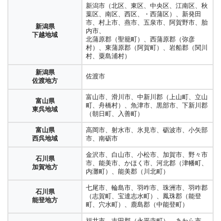
新潟市（北区、東区、中央区、江南区、秋
葉区、南区、西区、・西蒲区）、新発田
市、村上市、燕市、五泉市、阿賀野市、胎
新潟県
内市、
下越地域
北蒲原郡（聖籠町）、西蒲原郡（弥彦
村）、東蒲原郡（阿賀町）、岩船郡（関川
村、粟島浦村）
新潟県
佐渡市
佐渡地方
富山市、滑川市、中新川郡（上山町、立山
富山県
町、舟橋村）、魚津市、黒部市、下新川郡
東呉地域
（朝日町、入善町）
富山県
高岡市、射水市、氷見市、砺波市、小矢部
西呉地域
市、南砺市
金沢市、白山市、小松市、加賀市、野々市
石川県
市、能美市、かほく市、河北郡（津幡町、
加賀地方
内灘町）、能美郡（川北町）
七尾市、輪島市、羽咋市、珠洲市、羽咋郡
石川県
（志賀町、宝達志水町）、鳳珠郡（能登
能登地方
町、穴水町）、鹿島郡（中能登町）
福井市、吉田郡（永平寺町）、あわら市、