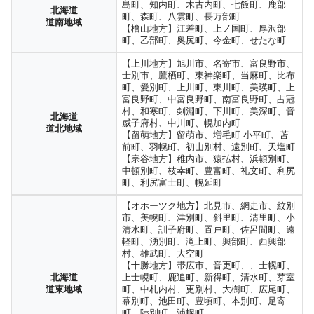
茨城県
水戸市、笠間市、小美玉市、東茨城郡（茨
北海道
島町、知内町、木古内町、七飯町、鹿部
北部地域
中部地域
南部地域
【後志地方】小樽市、島牧村、寿都町、黒
北海道
東讃地域
西讃地域
県央地域
城町、大洗町、城里町）
道央地域
町、森町、八雲町、長万部町
鹿児島地域
南薩地域
北薩地域
姶良・伊佐地域
松内町、蘭越町、ニセコ町、真狩村、留寿
道南地域
【檜山地方】江差町、上ノ国町、厚沢部
都村、喜茂別町、京極町、倶知安町、共和
日立市、ひたちなか市、常陸太田市、高萩
大隅地域
熊毛地域
大島地域
愛媛県
町、乙部町、奥尻町、今金町、せたな町
茨城県
町、岩内町、泊村、神恵内村、積丹町、古
市、北茨城市、常陸大宮市、那珂市、那珂
県北地域
平町、仁木町、余市町、赤井川村
東予（東部）
中予（中部）
南予（西南部）
郡（東海村）、久慈郡（大子町）
沖縄県
【上川地方】旭川市、名寄市、富良野市、
【胆振地方】室蘭市、苫小牧市、登別市、
士別市、鷹栖町、東神楽町、当麻町、比布
伊達市、豊浦町、壮瞥町、白老町、厚真
北部広域市町村圏
中部広域市町村圏
南部広域市町
鹿嶋市、潮来市、神栖市、鉾田市、行方
高知県
町、愛別町、上川町、東川町、美瑛町、上
町、洞爺湖町、安平町、むかわ町
市、つくば市、土浦市、取手市、牛久市、
新潟県
富良野町、中富良野町、南富良野町、占冠
村圏
離島
高幡地域
幡多地域
高知市地域
嶺北地域
物部川
上越市・糸魚川市・妙高市
【日高地方】日高町、平取町、新冠町、浦
茨城県
龍ヶ崎市、石岡市、守谷市、稲敷市、かす
上越地方
村、和寒町、剣淵町、下川町、美深町、音
河町、様似町、えりも町、新ひだか町
北海道
鹿行地域
みがうら市、つくばみらい市、
地域
仁淀川地域
幡多地域
威子府村、中川町、幌加内町
いなべ市、桑名市、四日市市、桑名郡（木
道北地域
稲敷郡（阿見町、・河内町、美浦村）、北
長岡市、三条市、柏崎市、小千谷市、加茂
三重県
【留萌地方】留萌市、増毛町 小平町、苫
【渡島地方】函館市、北斗市、松前町、福
曽岬町）、員弁郡（東員町）、三重郡（菰
相馬郡（利根町）
市、十日町市、見附市、魚沼市、南魚沼
北勢地域
前町、羽幌町、初山別村、遠別町、天塩町
島町、知内町、木古内町、七飯町、鹿部
野町、朝日町、川越町）、鈴鹿市、亀山市
北海道
新潟県
市、
【宗谷地方】稚内市、猿払村、浜頓別町、
町、森町、八雲町、長万部町
古河市、筑西市、常総市、坂東市、結城
道南地域
中越地方
南蒲原郡、田上郡、三島郡（出雲崎町）、
中頓別町、枝幸町、豊富町、礼文町、利尻
茨城県
三重県
【檜山地方】江差町、上ノ国町、厚沢部
市、桜川市、下妻市、結城郡（八千代
伊賀市、名張市
南魚沼郡（湯沢町）、中魚沼郡（津南
町、利尻富士町、幌延町
県西地域
伊賀地域
町、乙部町、奥尻町、今金町、せたな町
町）、猿島郡（五霞町、境町）
町）、刈羽郡（刈羽村）
【オホーツク地方】北見市、網走市、紋別
三重県
津市、松阪市、多気郡（多気町、明和町、
【上川地方】旭川市、名寄市、富良野市、
栃木県
新潟市（北区、東区、中央区、江南区、秋
市、美幌町、津別町、斜里町、清里町、小
宇都宮市、河内郡（上三川町）
中勢地域
大台町）
士別市、鷹栖町、東神楽町、当麻町、比布
【福岡市圏域】福岡市（東区、博多区、中
河内地区
葉区、南区、西区、・西蒲区）、新発田
清水町、訓子府町、置戸町、佐呂間町、遠
町、愛別町、上川町、東川町、美瑛町、上
央区、南区、西区、城南区、早良区）
市、村上市、燕市、五泉市、阿賀野市、胎
鳥取県
鳥取市、岩美郡（岩美町）、八頭町（智頭
軽町、湧別町、滝上町、興部町、西興部
三重県
伊勢市、鳥羽市、志摩市、度会郡（玉城
新潟県
富良野町、中富良野町、南富良野町、占冠
【筑紫圏域】筑紫野市、春日市、大野城
栃木県
内市、
東部地区
町、八頭町）
日光市、鹿沼市
村、雄武町、大空町
南勢地域
町、度会町、大紀町、南伊勢町）
下越地域
村、和寒町、剣淵町、下川町、美深町、音
市、太宰府市、那珂川市
上都賀地区
北海道
北蒲原郡（聖籠町）、西蒲原郡（弥彦
【十勝地方】帯広市、音更町、、士幌町、
威子府村、中川町、幌加内町
福岡県
【槽屋中南部圏域】糟屋郡（宇美町、篠栗
道北地域
村）、東蒲原郡（阿賀町）、岩船郡（関川
鳥取県
倉吉市、東伯郡（三朝町、湯梨浜町、琴浦
北海道
上士幌町、鹿追町、新得町、清水町、芽室
三重県
尾鷲市、熊野市、北牟婁郡（紀北町）、南
【留萌地方】留萌市、増毛町 小平町、苫
福岡地域
町、志免町、須恵町、久山町、粕屋町）
栃木県
真岡市、那須烏山市、芳賀郡（市貝町、芳
村、粟島浦村）
中部地区
町、北栄町）
道東地域
町、中札内村、更別村、大樹町、広尾町、
東紀州地域
牟婁郡（御浜町、紀宝町）
前町、羽幌町、初山別村、遠別町、天塩町
【宗像・糟屋北部圏域】宗像市、古賀市、
南那須・芳賀地区
賀町、益子町、茂木町）
幕別町、池田町、豊頃町、本別町、足寄
【宗谷地方】稚内市、猿払村、浜頓別町、
福津市、糟屋郡（新宮町）
新潟県
米子市、境港市、西伯郡（大山町、南部
町、陸別町、浦幌町
滋賀県
大津市、南部地域、草津市、守山市、栗東