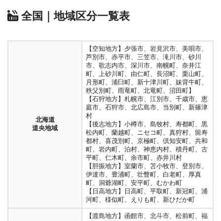
湖南地域
湖東地域
湖北地域
埼玉地域
南部地域
県央地域
南西部地域
東部地
県北地域
県央地域
県南地域
福岡県
島根県
福井県
全国｜地域区分一覧表
域
西部地域
川越比企地域
北部地域
利根地域
福岡地域
北九州地域
筑後地域
筑豊地域
佐賀県
東部（出雲地域）
西部（石見地域）
隠岐（隠岐地
京都府
嶺北地域
嶺南地域
山形県
秩父地域
域）
京都市域
乙訓地域
山城中部地域
相楽地域
中部
村山地方
最上地方
庄内地方
佐城地域
山梨県
地域
中丹地域
丹後地域
千葉県
【空知地方】夕張市、岩見沢市、美唄市、
三神地域
杵藤地域
唐松地域
伊西地域
岡山県
国中地域
郡内地域
福島県
芦別市、赤平市、三笠市、滝川市、砂川
中央地域
西地域
東地域
南地域
備前地域
備中地域
美作地域
大阪府
市、歌志内市、深川市、南幌町、奈井江
中通り地域
会津地域
浜通り地域
長崎県
長野県
町、上砂川町、由仁町、長沼町、栗山町、
大阪市内
豊能地域
三島地域
泉北地域
泉南地域
東京都
長崎地域
県北地域
県央地域
島原地域
五島地域
広島県
月形町、浦臼町、新十津川町、妹背牛町、
北信越地域
長野地域
佐久地域
上小地域
松本地
秩父別町、雨竜町、北竜町、沼田町】
北河内地域
中河内地域
南河内地域
東京都区部
多摩地域
東京都島嶼部
壱岐地域
対馬地域
広島地域
広島西地域
呉地域
芸北地域
広島中央
域
木曽地域
大北地域
上伊那地域
飯伊地域
諏
【石狩地方】札幌市、江別市、千歳市、恵
庭市、石狩市、北広島市、当別町、新篠津
地域
尾三地域
福山・府中地域
備北地域
兵庫県
訪地域
神奈川県
熊本県
村
北海道
神戸地域
阪神南地域
阪神北地域
東須磨地域
北
横浜市域
川崎市域
横須賀三浦地域
県央地域
湘
【後志地方】小樽市、島牧村、寿都町、黒
県北地域
県央地域
県南地域
山口県
岐阜県
道央地域
松内町、蘭越町、ニセコ町、真狩村、留寿
播磨地域
中播磨地域
西播磨地域
但馬地域
丹波
南地域
西湘地域
岩国広域都市圏
柳井広域都市圏
周南広域都市圏
都村、喜茂別町、京極町、倶知安町、共和
岐阜地域
西濃地域
中濃地域
東濃地域
飛騨地域
大分県
地域
淡路地域
町、岩内町、泊村、神恵内村、積丹町、古
【空知地方】夕張市、岩見沢市、美唄市、
山口・防府広域都市圏
宇部・小野田広域都市圏
下
中部地域
東部地域
北部地域
西部地域
南部地域
平町、仁木町、余市町、赤井川村
芦別市、赤平市、三笠市、滝川市、砂川
静岡県
【胆振地方】室蘭市、苫小牧市、登別市、
関広域都市圏
長門広域都市圏
萩広域都市圏
奈良県
市、歌志内市、深川市、南幌町、奈井江
豊肥地域
東部地域
中部地域
西部地域
伊達市、豊浦町、壮瞥町、白老町、厚真
町、上砂川町、由仁町、長沼町、栗山町、
北和地域
西和地域
中和地域
南和地域
宇陀地域
町、洞爺湖町、安平町、むかわ町
月形町、浦臼町、新十津川町、妹背牛町、
徳島県
宮崎県
愛知県
【日高地方】日高町、平取町、新冠町、浦
秩父別町、雨竜町、北竜町、沼田町】
吉野地域
東部地域
中央地域
南部地域
西部地域
河町、様似町、えりも町、新ひだか町
【石狩地方】札幌市、江別市、千歳市、恵
県北地区
県央地区
県西地区
県南地区
尾張地方
西三河地方
東三河地方
庭市、石狩市、北広島市、当別町、新篠津
和歌山県
【渡島地方】函館市、北斗市、松前町、福
香川県
村
鹿児島県