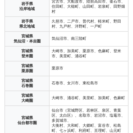
岡山県
真庭圏【真庭市（旧上房郡北房町を除
京都府
宮古市、大船渡市、陸前高田市、釜石市、
福知山市、舞鶴市、綾部市
下北郡（大間町、東通村、風間浦村、佐井
岩手県
峡中、甲府市、甲斐市、中央市、中巨摩郡
美作地域
く）、真庭郡（新庄村）】
中丹地域
住田町、大槌町、山田町、岩泉町、田野畑
埼玉県
佐賀県
武雄市、鹿島市、嬉野市、杵島郡（大町
青森県
村）、上北郡（横浜町、おいらせ町、七戸
沿岸地域
（昭和村）、峡北、北杜市、韮崎市、峡
川口市、蕨市、戸田市
勝英圏【美作市、津山市（旧勝田郡勝北
村
南部地域
杵藤地域
町、江北町、白石町）、藤津郡（太良町）
南部地方
町、東北町、野辺地町、六ヶ所村、六戸
山梨県
西、南アルプス市、峡東、笛吹市、山梨
町）、勝田郡（勝央町、奈義郡）、英田郡
京都府
宮津市、京丹後市、与謝郡（伊根町、与謝
町）、三戸郡（階上町、五戸町、三戸町、
国中地域
市、甲州市、
（西粟倉村）】
丹後地域
野町）
岩手県
久慈市、二戸市、普代村、軽米町、野田
埼玉県
佐賀県
新郷村、田子町、南部町）
峡南、南巨摩郡（早川町、身延町、南部
上尾市、桶川市、北本市、鴻巣市、伊奈町
唐津市、東松浦郡（玄海町）
県北地域
村、九戸村、洋野町、一戸町
県央地域
唐松地域
町、富士川町）、西八代郡（市川三郷町）
広島市（安芸区、安佐北区、安佐南区、・
大阪市（旭区、阿倍野区、生野区、北区、
広島県
岩手県
盛岡市、八幡平市、雫石町、葛巻町、岩手
佐伯区、中区、西区、東区、南区）、安芸
此花区、住之江区、住吉区、城東区、大正
宮城県
埼玉県
朝霞市、新座市、志木市、和光市、富士見
佐賀県
広島地域
県央地域
町、滝沢市、紫波町、矢巾町
気仙沼市、南三陸町
大月市、都留市、上野原市、富士吉田市、
伊万里市、西松浦郡（有田市）
郡（府中町、海田町、熊野町、坂町）
大阪府
区、中央区、鶴見区、天王寺区、浪速区、
気仙沼・本吉圏
南西部地域
市、ふじみ野市、三芳町
伊西地域
北都留郡（丹波山村、小菅村）、南都留郡
大阪市内
西区、西成区、西淀川区、東住吉区、東成
山梨県
岩手県
花巻市、北上市、遠野市、一関市、奥州
（道志村）、富士五湖・富士北麓、南都留
広島県
区、東淀川区、平野区、福島区、港区、都
宮城県
大崎市、加美町、栗原市、色麻町、登米
郡内地域
埼玉県
春日部市、草加市、越谷市、八潮市、三郷
長崎県
廿日市市、大竹市
県南地域
市、西和賀町、金ケ崎町、平泉町
郡（山中湖村、西桂町、富士河口湖町、鳴
長崎市、西彼杵郡（時津町、長与町）
広島西地域
島区、淀川区）
登米圏
市、美里町、涌谷町
東部地域
市、吉川市、松伏町
長崎地域
沢村、忍野村）
宮古市、大船渡市、陸前高田市、釜石市、
広島県
岩手県
大阪府
豊中市、池田市、箕面市、豊能郡（能勢
宮城県
埼玉県
佐世保市、平戸市、松浦市、西海市、北松
呉市、江田島市
住田町、大槌町、山田町、岩泉町、田野畑
栗原市
長野県
飯山市、中野市、下高井郡（山ノ内町、木
所沢市、飯能市、狭山市、入間市、日高市
長崎県
呉地域
沿岸地域
豊能地域
町、豊能町）
栗原圏
西部地域
浦郡（佐々町、小値賀町）、東彼杵郡（東
村
北信越地域
島平村、野沢温泉村）、下水内郡（栄村）
県北地域
彼杵町、川棚町、波佐見町）
広島県
安芸高田市、山県郡（安芸太田町、北広島
大阪府
高槻市、吹田市、茨木市、摂津市、三島郡
宮城県
川越市、坂戸市、鶴ヶ島市、東松山市、
岩手県
久慈市、二戸市、普代村、軽米町、野田
石巻市、女川市、東松島市
長野市、須坂市、千曲市、上水内郡（信濃
芸北地域
町）
三島地域
（島本町）
石巻圏
長野県
埼玉県
毛呂山町、越生町、滑川町、嵐山市、小川
長崎県
県北地域
村、九戸村、洋野町、一戸町
町）、飯綱町（小川村）、上高井郡（小布
諫早市、大村市
長野地域
川越比企地域
町、川島町、吉見町、鳩山町、ときがわ
県央地域
施町、高山村）、埴科郡（坂城町）
広島県
堺市（北区、堺区、中区、西区、東区、南
宮城県
町、東秩父村
東広島市、竹原市、豊田郡（大崎上島町）
大阪府
宮城県
大崎市、涌谷町、美里町、加美町、色麻町
広島中央地域
気仙沼市、南三陸町
区、美原区）、泉大津市、和泉市、高石
大崎圏
長崎県
泉北地域
気仙沼・本吉圏
小諸市、佐久市、北佐久郡（軽井沢町、御
島原市、雲仙市、南島原市
市、泉北郡（忠岡町）
埼玉県
熊谷市、深谷市、寄居町、本庄市、美里
島原地域
長野県
代田町、立科町）、南佐久郡（小海町、佐
広島県
仙台市（宮城野区、若林区、泉区、青葉
北部地域
町、神川町、上里町
尾道市、三原市、世羅郡（世羅町）
宮城県
大崎市、加美町、栗原市、色麻町、登米
佐久地域
久穂町、川上村、南牧村、南相木村、北相
尾三地域
大阪府
岸和田市、貝塚市、泉佐野市、泉南市、阪
区、太白区）、名取市、岩沼市、塩竈市、
長崎県
登米圏
市、美里町、涌谷町
宮城県
五島市、南松浦郡（新上五島町）
木村）
泉南地域
南市、泉南郡（熊取町、田尻町、岬町）
多賀城市、
埼玉県
行田市、加須市、羽生市、久喜市、蓮田
五島地域
仙台都市圏
広島県
大衡村、大和町、大郷町、富谷市、松島
利根地域
市、幸手市、白岡市、宮代町、杉戸町
福山市、府中市、神石郡（神石高原町）
宮城県
長野県
上田市、東御市、小県郡（長和町、青木
福山・府中地域
栗原市
大阪府
枚方市、寝屋川市、守口市、大東市、門真
町、七ヶ浜町、利府町、亘理町、山元町
長崎県
栗原圏