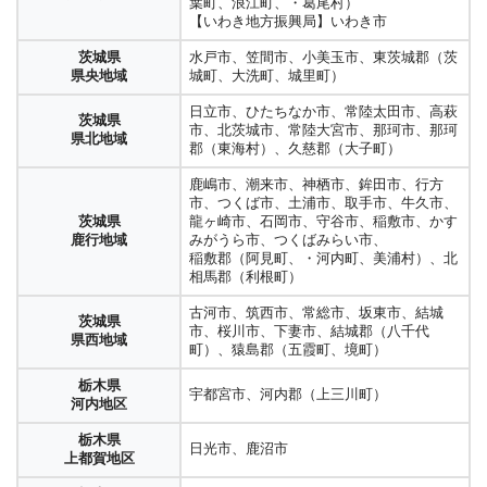
宮崎県
葉町、浪江町、・葛尾村）
横須賀三浦地域
郡（葉山町）
日南市、串間市
奈良県
宇陀市、宇陀郡（曽爾村、御杖村）
県南地区
【いわき地方振興局】いわき市
【会津地方振興局】喜多方市、耶麻郡（北
愛媛県
松山市、伊予市、東温市、上浮穴郡（久万
浜松市（中区、東区、西区、南区、北区、
宇陀地域
相模原市（中央区、緑区、南区）、厚木
塩原村、西会津町）、会津若松市、耶麻郡
中予（中部）
高原町）、伊予郡（松前町、砥部町）
静岡県
浜北区、天竜区）、磐田市、掛川市、袋井
神奈川県
鹿児島県
鹿児島市、日置市、いちき串木野市、鹿児
茨城県
水戸市、笠間市、小美玉市、東茨城郡（茨
市、大和市、海老名市、座間市、綾瀬市、
（磐梯町、猪苗代町）、河沼郡（会津坂下
吉野郡（川上村、十津川村、上北山村、下
西部地域
市、湖西市、御前崎市、菊川市、周智郡
県央地域
福島県
奈良県
鹿児島地域
島郡（三島村、十島村）
県央地域
城町、大洗町、城里町）
愛甲郡（愛川町、清川村）
町、湯川村、柳津町）、大沼郡（三島町、
宇和島市、八幡浜市、大洲市、西予市、喜
北山村、黒滝村、東吉野村、野迫川村、天
（森町）
会津地域
吉野地域
金山町、昭和村、会津美里町）
愛媛県
多郡（内子町）、西宇和郡（伊方町）、北
川村）
鹿児島県
日立市、ひたちなか市、常陸太田市、高萩
藤沢市、平塚市、茅ヶ崎市、秦野市、伊勢
【南会津地方振興局】南会津郡（下郷町、
枕崎市、指宿市、南さつま市、南九州市
茨城県
南予（西南部）
宇和郡（松野町、鬼北町）、南宇和郡（愛
名古屋市（千種区、東区、北区、西区、中
神奈川県
南薩地域
市、北茨城市、常陸大宮市、那珂市、那珂
原市、高座郡（寒川町）、中郡（・大磯
桧枝岐村、只見町、南会津町）
県北地域
南町）
和歌山市、海南市、海草郡（紀美野町、紀
村区、中区、昭和区、瑞穂区、熱田区、中
湘南地域
和歌山県
郡（東海村）、久慈郡（大子町）
町、二宮町
の川市、岩出市、橋本市、伊都郡（かつら
川区、港区、南区、守山区、緑区、名東
鹿児島県
薩摩川内市、阿久根市、出水市、薩摩郡
北部地域
【相双地方振興局】相馬市、南相馬市、相
高知県
須崎市、高岡郡（中土佐町、梼原町、津野
ぎ町、九度山町、高野町）
区、天白区）、
北薩地域
（さつま町）、出水郡（長島町）
鹿嶋市、潮来市、神栖市、鉾田市、行方
小田原市、南足柄市、足柄下郡（箱根町、
馬郡（新地町、飯館村）、双葉郡（広野
高幡地域
町、四万十町）
一宮市、春日井市、愛西市、あま市、稲沢
神奈川県
福島県
市、つくば市、土浦市、取手市、牛久市、
湯河原町、真鶴町）、足柄上郡（中井町、
町、富岡町、楢葉町、川内村、大熊町、双
有田市、有田郡（湯浅町、広川町、有田川
市、犬山市、岩倉市、大府市、尾張旭市、
西湘地域
浜通り地域
鹿児島県
霧島市、伊佐市、姶良市、姶良郡、（湧水
和歌山県
茨城県
龍ヶ崎市、石岡市、守谷市、稲敷市、かす
大井町、松田町、山北町、開成町）
葉町、浪江町、・葛尾村）
高知県
四万十市、土佐清水市、幡多郡（黒潮町、
町）御坊市、日高郡（美浜町、日高町、由
愛知県
北名古屋市、清須市、江南市、小牧市、瀬
姶良・伊佐地域
町）
中部地域
鹿行地域
みがうら市、つくばみらい市、
【いわき地方振興局】いわき市
幡多地域
大月町、三原村）
良町、日高川町、印南、みなべ町）
尾張地方
戸市、知多市、津島市、東海市、常滑市、
稲敷郡（阿見町、・河内町、美浦村）、北
豊明市、長久手市、日進市、半田市、弥富
鹿屋市、垂水市、曽於市、志布志市、曽於
相馬郡（利根町）
鹿児島県
高知県
田辺市、西牟婁郡（白浜町、上富田町、す
市、
高知市
郡（大崎町）、肝属郡（東串良町、錦江
和歌山県
大隅地域
高知市地域
さみ町）、新宮市、東牟婁郡（太地町、那
愛知郡（東郷町）、海部郡（大治町、蟹江
町、南大隅町、肝付町）
南部地域
古河市、筑西市、常総市、坂東市、結城
茨城県
智勝浦町、串本町、古座川町、北山村）
町、飛鳥村）、西春日井郡（豊山町）、丹
市、桜川市、下妻市、結城郡（八千代
高知県
長岡郡（本山町、大豊町）、土佐郡（土佐
県西地域
羽郡（大口町、扶桑町）、知多郡（阿久比
鹿児島県
西之表町、熊毛郡（中種子町、南種子町、
町）、猿島郡（五霞町、境町）
嶺北地域
町、大川村）
町、武豊町、東浦町、南知多町、美浜町）
熊毛地域
屋久島町）
栃木県
高知県
宇都宮市、河内郡（上三川町）
岡崎市、豊田市、安城市、刈谷市、高浜
南国市、香美市、香南市
奄美市、大島郡（瀬戸内町、龍郷町、喜界
河内地区
愛知県
鹿児島県
物部川地域
市、知立市、西尾市、碧南市、みよし市、
町、徳之島町、天城町、伊仙町、和泊町、
西三河地方
大島地域
額田郡（幸田町）
知名町、世論町、大和村、宇検村）
栃木県
高知県
土佐市、吾川郡（いの町、仁淀川町）、高
日光市、鹿沼市
上都賀地区
仁淀川地域
岡郡（日高村、佐川村、越知町）
愛知県
豊橋市、豊川市、蒲郡市、田原市、新城
名護市、国頭郡（本部町、金武町、国頭