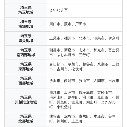
埼玉県
さいたま市
埼玉地域
埼玉県
川口市、蕨市、戸田市
南部地域
埼玉県
上尾市、桶川市、北本市、鴻巣市、伊奈町
県央地域
埼玉県
朝霞市、新座市、志木市、和光市、富士見
南西部地域
市、ふじみ野市、三芳町
埼玉県
春日部市、草加市、越谷市、八潮市、三郷
東部地域
市、吉川市、松伏町
埼玉県
所沢市、飯能市、狭山市、入間市、日高市
西部地域
川越市、坂戸市、鶴ヶ島市、東松山市、
埼玉県
毛呂山町、越生町、滑川町、嵐山市、小川
川越比企地域
町、川島町、吉見町、鳩山町、ときがわ
町、東秩父村
埼玉県
熊谷市、深谷市、寄居町、本庄市、美里
北部地域
町、神川町、上里町