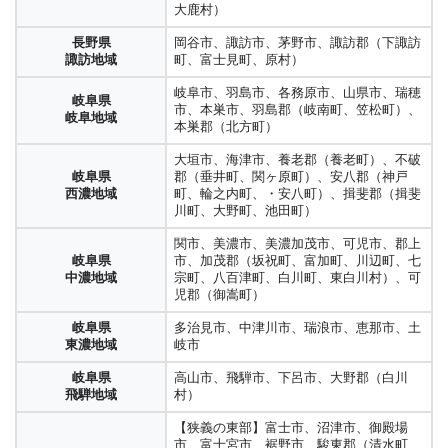
大鹿村）
長野県
岡谷市、諏訪市、茅野市、諏訪郡（下諏訪
諏訪地域
町、富士見町、原村）
岐阜市、羽島市、各務原市、山県市、瑞穂
岐阜県
市、本巣市、羽島郡（岐南町、笠松町）、
岐阜地域
本巣郡（北方町）
大垣市、海津市、養老郡（養老町）、不破
岐阜県
郡（垂井町、関ヶ原町）、安八郡（神戸
西濃地域
町、輪之内町、・安八町）、揖斐郡（揖斐
川町、大野町、池田町）
関市、美濃市、美濃加茂市、可児市、郡上
岐阜県
市、加茂郡（坂祝町、富加町、川辺町、七
中濃地域
宗町、八百津町、白川町、東白川村）、可
児郡（御嵩町）
岐阜県
多治見市、中津川市、瑞浪市、恵那市、土
東濃地域
岐市
岐阜県
高山市、飛騨市、下呂市、大野郡（白川
飛騨地域
村）
【狭義の東部】富士市、沼津市、御殿場
市、富士宮市、裾野市、駿東郡（清水町、