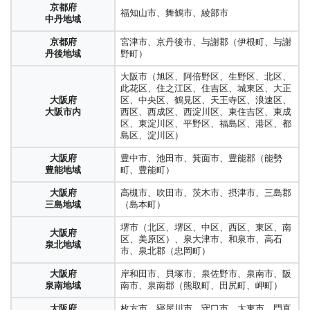
京都府
福知山市、舞鶴市、綾部市
中丹地域
京都府
宮津市、京丹後市、与謝郡（伊根町、与謝
丹後地域
野町）
大阪市（旭区、阿倍野区、生野区、北区、
此花区、住之江区、住吉区、城東区、大正
大阪府
区、中央区、鶴見区、天王寺区、浪速区、
大阪市内
西区、西成区、西淀川区、東住吉区、東成
区、東淀川区、平野区、福島区、港区、都
島区、淀川区）
大阪府
豊中市、池田市、箕面市、豊能郡（能勢
豊能地域
町、豊能町）
大阪府
高槻市、吹田市、茨木市、摂津市、三島郡
三島地域
（島本町）
堺市（北区、堺区、中区、西区、東区、南
大阪府
区、美原区）、泉大津市、和泉市、高石
泉北地域
市、泉北郡（忠岡町）
大阪府
岸和田市、貝塚市、泉佐野市、泉南市、阪
泉南地域
南市、泉南郡（熊取町、田尻町、岬町）
大阪府
枚方市、寝屋川市、守口市、大東市、門真