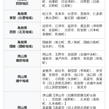
町、伯耆町、日吉津村）、日野郡（日南
西部地区
町、日野町、江府町）
島根県
松江市、安来市、出雲市、雲南市、仁多郡
東部（出雲地域）
（奥出雲町）、飯石郡（飯南町）
浜田市、江津市、益田市、鹿足郡（津和野
島根県
町、吉賀町）、大田市、邑智郡（川本町、
西部（石見地域）
美郷町、邑南町）
島根県
隠岐郡（海士町、西ノ島町、隠岐の島町、
隠岐（隠岐地域）
知夫村）、竹島
岡山市、玉野市、加賀郡（吉備中央町）、
岡山県
備前市、瀬戸内市、赤磐市、和気郡（和気
備前地域
町）
倉敷市、総社市、都窪郡（早島町）、井笠
圏、笠岡市、井原市、浅口市、浅口郡（里
岡山県
庄町）、小田郡（矢掛町）、高梁市、真庭
備中地域
市（旧上房郡北房町）加賀郡（吉備中央町
（旧上房郡賀陽町））、新見市
津山圏【津山市（旧勝田郡勝北町を除
く）、苫田郡（鏡野町）、久米郡（美咲
町、久米南町）】
岡山県
真庭圏【真庭市（旧上房郡北房町を除