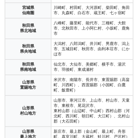
壱岐市
上小地域
村）
北河内地域
市、四条畷市、交野市
埼玉県
秩父市、横瀬町、皆野町、長瀞町、小鹿野
壱岐地域
広島県
宮城県
川崎町、村田町、大河原町、柴田町、角田
秩父地域
町
三次市、庄原市
宮城県
長野県
松本市、塩尻市、安曇野市、東筑摩郡（麻
備北地域
石巻市、女川市、東松島市
大阪府
仙南圏
市、丸森町、白石市、蔵王町、七ヶ宿町
長崎県
東大阪市、八尾市、柏原市
石巻圏
対馬市
松本地域
績村、筑北村、生坂村、山形村、朝日村）
中河内地域
千葉市（中央区、花見川区、稲毛区、若葉
対馬地域
山口県
八峰町、藤里町、能代市、三種町、大館
千葉県
区、美浜区、緑区）、市原市、佐倉市、習
岩国市、玖珂郡（和木町）
宮城県
秋田県
長野県
木曽郡（木曽町、上松町、南木曽町、木祖
岩国広域都市圏
大崎市、涌谷町、美里町、加美町、色麻町
富田林市、河内長野市、松原市、羽曳野
市、北秋田市、上小阿仁村、小坂町、鹿角
荒尾市、玉名市、玉名郡（玉東町、南関
中央地域
志野市、八千代市、四街道市、八街市、東
大阪府
大崎圏
県北地域
木曽地域
村、王滝村、大桑村）
市、藤井寺市、大阪狭山市、南河内郡（太
市
町、長洲町、和水町）、山鹿市、菊池市、
金市、大網白里市
南河内地域
山口県
柳井市、熊毛郡（上関町、田布施町、平生
子町、河南町、千早赤阪村）
熊本県
合志市、
仙台市（宮城野区、若林区、泉区、青葉
長野県
大町市、北安曇郡（池田町、松川村、白馬
柳井広域都市圏
町）、大島郡（周防大島町）
大潟村、八郎潟町、井川町、男鹿市、潟上
市川市、船橋市、浦安市、鎌ヶ谷市、松戸
県北地域
菊池郡（大津町、菊陽町）、阿蘇市、阿蘇
区、太白区）、名取市、岩沼市、塩竈市、
秋田県
大北地域
村、小谷村）
宮城県
兵庫県
神戸市（東灘区、灘区、兵庫区、長田区、
市、五城目町、秋田市、由利本荘市、にか
千葉県
市、柏市、我孫子市、流山市、野田市、成
郡（南小国町、小国町、産山町、高森町、
多賀城市、
県央地域
山口県
仙台都市圏
神戸地域
須磨区、垂水区、北区、中央区、西区）
ほ市
周南市、下松市、光市
西地域
田市、白井市、印西市、印旛郡（酒々井
西原村、南阿蘇町）
大衡村、大和町、大郷町、富谷市、松島
伊那市、駒ケ根市、上伊那郡（辰野町、箕
周南広域都市圏
長野県
町、栄町）
町、七ヶ浜町、利府町、亘理町、山元町
輪町、飯島町、南箕輪町、中川村、宮田
兵庫県
秋田県
仙北市、大仙市、美郷町、横手市、湯沢
上伊那地域
熊本市（中央区、東区、西区、南区、北
尼崎市、西宮市、芦屋市
村）
山口県
阪神南地域
県南地域
市、羽後町、東成瀬村
山口市、防府市
千葉県
富里市、香取市、旭市、銚子市、匝瑳市、
熊本県
区）、宇土市、宇城市、下益城郡（美里
宮城県
川崎町、村田町、大河原町、柴田町、角田
山口・防府広域都市圏
東地域
香取郡（神崎町、多古町、東庄町）
県央地域
町）、上益城郡（御船町、嘉島町、益城
仙南圏
市、丸森町、白石市、蔵王町、七ヶ宿町
飯田市、下伊那郡（松川町、高森村、阿南
兵庫県
伊丹市、宝塚市、川西市、三田市、川辺郡
米沢市、南陽市、長井市、東置賜郡（高畠
町、甲佐町、山都町）
山形県
長野県
町、阿智町、平谷村、根羽村、下條村、売
山口県
阪神北地域
（猪名川町）
町、川西町）、西置賜郡（小国町、白鷹
宇部市、山陽小野田市、美弥市
茂原市、勝浦市、山武市、いすみ市、館山
八峰町、藤里町、能代市、三種町、大館
置賜地方
飯伊地域
木村、天龍村、泰阜村、喬木村、豊丘村、
宇部・小野田広域都市圏
秋田県
町、飯豊町）
市、木更津市、鴨川市、君津市、富津市、
八代市八代郡（氷川町）水俣市、葦北郡
市、北秋田市、上小阿仁村、小坂町、鹿角
大鹿村）
兵庫県
明石市、加古川市、高砂市、加古郡（稲美
県北地域
袖ヶ浦市、南房総市、
（芦北町、津奈木町）人吉市、
市
山口県
千葉県
東須磨地域
町、須磨町）
山形市、寒河江市、上山市、村山市、天童
下関市
山武郡（九十九里町、芝山市、横芝光
熊本県
球磨郡（錦町、多良木町、湯前町、あさぎ
長野県
岡谷市、諏訪市、茅野市、諏訪郡（下諏訪
下関広域都市圏
南地域
市、東根市、尾花沢市、
町）、長生郡（長生村、一宮町、睦沢町、
県南地域
り町、村上村、相良村、五木村、山江村、
大潟村、八郎潟町、井川町、男鹿市、潟上
山形県
諏訪地域
町、富士見町、原村）
兵庫県
西脇市、三木市、小野市、加西市、加東
秋田県
東村山郡（山辺町、中山町）西村山郡（河
白子町、長柄町、長南町）、夷隅郡（大多
球磨村上天草市、天草市、天草郡（苓北
市、五城目町、秋田市、由利本荘市、にか
村山地方
山口県
北播磨地域
市、多可郡（多可町）
県央地域
北町、西川町、朝日町、大江町）、北村山
長門市
喜町、御宿町）、安房郡（鋸南町）
町）
ほ市
岐阜市、羽島市、各務原市、山県市、瑞穂
長門広域都市圏
郡（大石田町）
岐阜県
市、本巣市、羽島郡（岐南町、笠松町）、
兵庫県
姫路市、神崎郡（神河町、市川町、福崎
岐阜地域
足立区、荒川区、板橋区、江戸川区、大田
大分県
秋田県
仙北市、大仙市、美郷町、横手市、湯沢
本巣郡（北方町）
山口県
大分市、臼杵市、津久見市、由布市
中播磨地域
町）
山形県
新庄市、最上郡（金山町、最上町、舟形
萩市、阿武郡（阿武町）
区、葛飾区、北区、江東区、品川区、渋谷
中部地域
県南地域
市、羽後町、東成瀬村
萩広域都市圏
東京都
最上地方
町、真室川町、大蔵村、鮭川村、戸沢村）
区、新宿区、杉並区、墨田区、世田谷区、