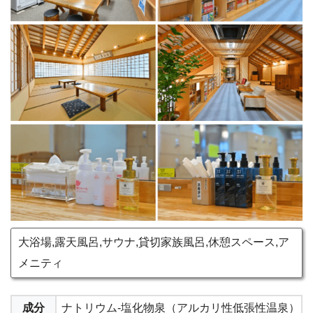
大浴場,露天風呂,サウナ,貸切家族風呂,休憩スペース,ア
メニティ
成分
ナトリウム-塩化物泉（アルカリ性低張性温泉）