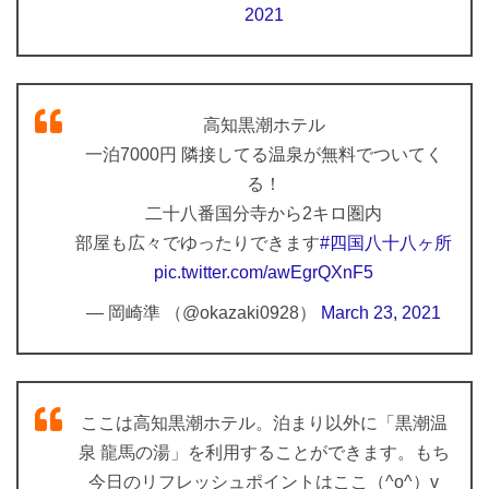
2021
高知黒潮ホテル
一泊7000円 隣接してる温泉が無料でついてく
る！
二十八番国分寺から2キロ圏内
部屋も広々でゆったりできます
#四国八十八ヶ所
pic.twitter.com/awEgrQXnF5
— 岡崎準 （@okazaki0928）
March 23, 2021
ここは高知黒潮ホテル。泊まり以外に「黒潮温
泉 龍馬の湯」を利用することができます。もち
今日のリフレッシュポイントはここ（^o^）v