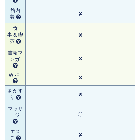
館内
✘
着
食
事 & 喫
✘
茶
書籍マ
✘
ンガ
Wi-Fi
✘
あかす
✘
り
マッサ
〇
ージ
エス
✘
テ