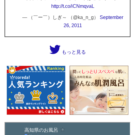
http://t.co/iCNmqvaL
— （￣ー￣）しぎ～ （@ka_n_g）
September
26, 2011
もっと見る