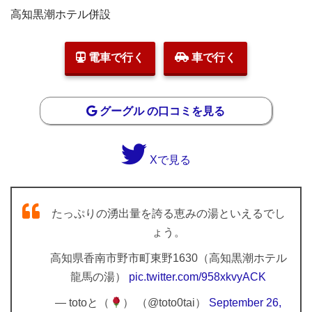
高知黒潮ホテル併設
電車で行く
車で行く
グーグル の口コミを見る
Xで見る
たっぷりの湧出量を誇る恵みの湯といえるでし
ょう。
高知県香南市野市町東野1630（高知黒潮ホテル
龍馬の湯）
pic.twitter.com/958xkvyACK
— totoと（
） （@toto0tai）
September 26,