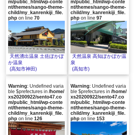
m/public_html/wp-conte
m/public_html/wp-conte
nt/themes/sango-theme-
nt/themes/sango-theme-
child/my_kanrenkiji_file.
child/my_kanrenkiji_file.
php
on line
70
php
on line
97
天然温泉 高知ぽかぽか温
天然湧出温泉 土佐ぽかぽ
泉
か温泉
(高知市)
(高知市神田)
Warning
: Undefined varia
Warning
: Undefined varia
ble $prefectures in
/home/
ble $prefectures in
/home/
xs20200922/sento47.co
xs20200922/sento47.co
m/public_html/wp-conte
m/public_html/wp-conte
nt/themes/sango-theme-
nt/themes/sango-theme-
child/my_kanrenkiji_file.
child/my_kanrenkiji_file.
php
on line
126
php
on line
153