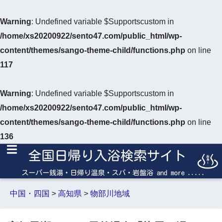
Warning
: Undefined variable $Supportscustom in
/home/xs20200922/sento47.com/public_html/wp-
content/themes/sango-theme-child/functions.php
on line
117
Warning
: Undefined variable $Supportscustom in
/home/xs20200922/sento47.com/public_html/wp-
content/themes/sango-theme-child/functions.php
on line
136
中国・四国
>
高知県
>
物部川地域