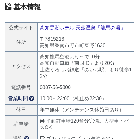
基本情報
公式サイト
高知黒潮ホテル 天然温泉「龍馬の湯」
〒7815213
住所
高知県香南市野市町東野1630
高知龍馬空港より車で10分
高知自動車道「南国IC」より20分
アクセス
土佐くろしお鉄道「のいち駅」より徒歩1
2分
電話番号
0887-56-5800
営業時間
10:00～23:00（札止め22:30）
休日
年中無休（メンテナンス休館日あり）
平面駐車場120台分完備。大型車・バ
駐車場
スOK
送迎
ゴルフパックプラン宿泊者のみ