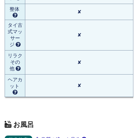
整体
✘
タイ古
式マッ
✘
サー
ジ
リラク
その
✘
他
ヘアカ
✘
ット
お風呂