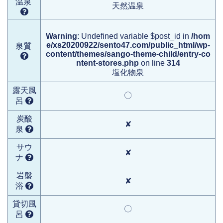
温泉
天然温泉
Warning
: Undefined variable $post_id in
/hom
e/xs20200922/sento47.com/public_html/wp-
泉質
content/themes/sango-theme-child/entry-co
ntent-stores.php
on line
314
塩化物泉
露天風
〇
呂
炭酸
✘
泉
サウ
✘
ナ
岩盤
✘
浴
貸切風
〇
呂