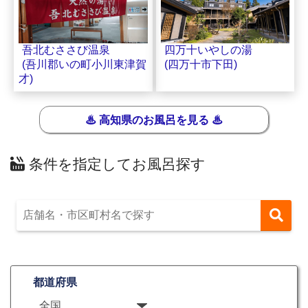
四万十いやしの湯
吾北むささび温泉
(四万十市下田)
(吾川郡いの町小川東津賀
才)
♨ 高知県のお風呂を見る ♨
条件を指定してお風呂探す
都道府県