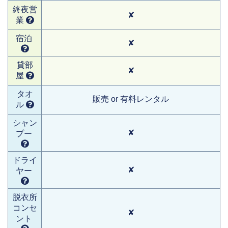
終夜営
✘
業
宿泊
✘
貸部
✘
屋
タオ
販売 or 有料レンタル
ル
シャン
✘
プー
ドライ
✘
ヤー
脱衣所
コンセ
✘
ント