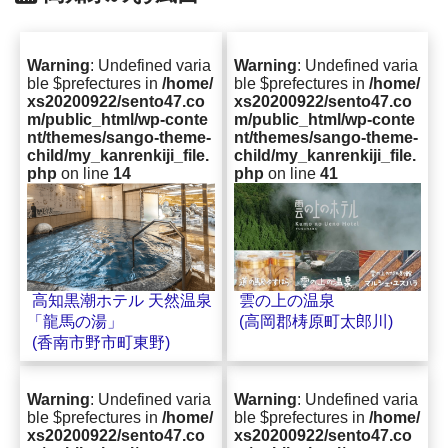
Warning
: Undefined varia
Warning
: Undefined varia
ble $prefectures in
/home/
ble $prefectures in
/home/
xs20200922/sento47.co
xs20200922/sento47.co
m/public_html/wp-conte
m/public_html/wp-conte
nt/themes/sango-theme-
nt/themes/sango-theme-
child/my_kanrenkiji_file.
child/my_kanrenkiji_file.
php
on line
14
php
on line
41
雲の上の温泉
高知黒潮ホテル 天然温泉
(高岡郡梼原町太郎川)
「龍馬の湯」
(香南市野市町東野)
Warning
: Undefined varia
Warning
: Undefined varia
ble $prefectures in
/home/
ble $prefectures in
/home/
xs20200922/sento47.co
xs20200922/sento47.co