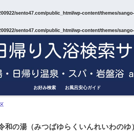
00922/sento47.com/public_html/wp-content/themes/sango-
00922/sento47.com/public_html/wp-content/themes/sango-
お好み検索
お風呂安心ガイド
区
 令和の湯（みつばゆらくいんれいわのゆ