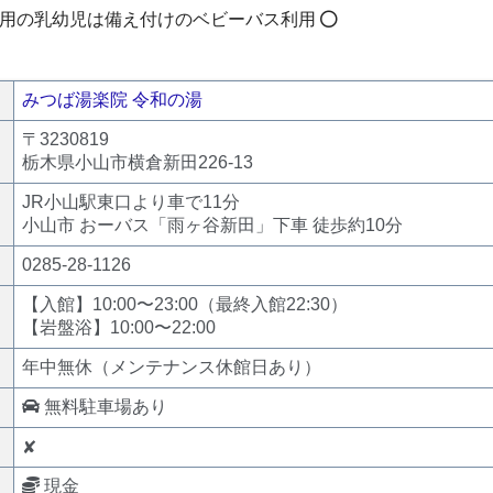
用の乳幼児は備え付けのベビーバス利用
みつば湯楽院 令和の湯
〒3230819
栃木県小山市横倉新田226-13
JR小山駅東口より車で11分
小山市 おーバス「雨ヶ谷新田」下車 徒歩約10分
0285-28-1126
【入館】10:00〜23:00（最終入館22:30）
【岩盤浴】10:00〜22:00
年中無休（メンテナンス休館日あり）
無料駐車場あり
✘
現金