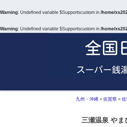
Warning
: Undefined variable $Supportscustom in
/home/xs202
Warning
: Undefined variable $Supportscustom in
/home/xs202
九州・沖縄
>
佐賀県
>
佐
三瀬温泉 や