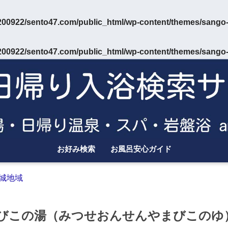
00922/sento47.com/public_html/wp-content/themes/sango-
00922/sento47.com/public_html/wp-content/themes/sango-
お好み検索
お風呂安心ガイド
城地域
まびこの湯（みつせおんせんやまびこのゆ