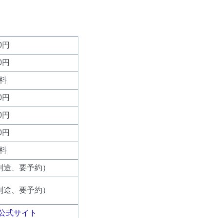
0円
0円
料
0円
0円
0円
料
料別途、要予約）
料別途、要予約）
】公式サイト