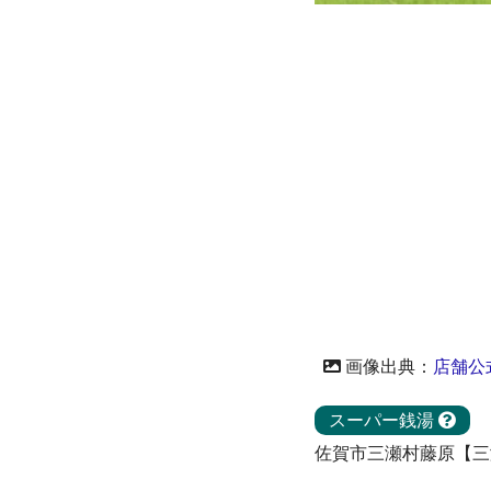
画像出典：
店舗公
スーパー銭湯
佐賀市三瀬村藤原【三