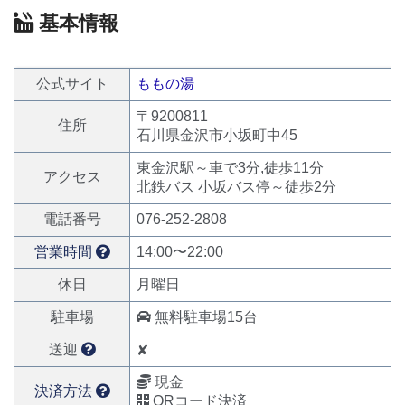
基本情報
公式サイト
ももの湯
〒9200811
住所
石川県金沢市小坂町中45
東金沢駅～車で3分,徒歩11分
アクセス
北鉄バス 小坂バス停～徒歩2分
電話番号
076-252-2808
営業時間
14:00〜22:00
休日
月曜日
駐車場
無料駐車場15台
送迎
✘
現金
決済方法
QRコード決済