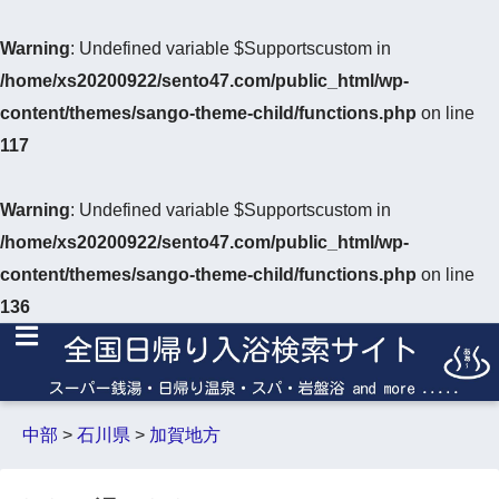
Warning
: Undefined variable $Supportscustom in
/home/xs20200922/sento47.com/public_html/wp-
content/themes/sango-theme-child/functions.php
on line
117
Warning
: Undefined variable $Supportscustom in
/home/xs20200922/sento47.com/public_html/wp-
content/themes/sango-theme-child/functions.php
on line
136
中部
>
石川県
>
加賀地方