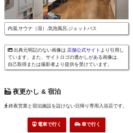
内湯,サウナ（湿）,気泡風呂,ジェットバス
出典元明記のない画像は
店舗公式サイト
より引用し
ています。また、サイトロゴの透かしがある画像は、
自己取得または撮影者より提供を受けています。
夜更かし & 宿泊
終夜営業と宿泊施設を設けない日帰り専用入浴店です。
電車で行く
車で行く