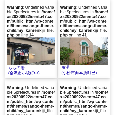
Warning
: Undefined varia
Warning
: Undefined varia
ble $prefectures in
/home/
ble $prefectures in
/home/
xs20200922/sento47.co
xs20200922/sento47.co
m/public_html/wp-conte
m/public_html/wp-conte
nt/themes/sango-theme-
nt/themes/sango-theme-
child/my_kanrenkiji_file.
child/my_kanrenkiji_file.
php
on line
14
php
on line
41
角湯
ももの湯
(小松市向本折町巳)
(金沢市小坂町中)
Warning
: Undefined varia
Warning
: Undefined varia
ble $prefectures in
/home/
ble $prefectures in
/home/
xs20200922/sento47.co
xs20200922/sento47.co
m/public_html/wp-conte
m/public_html/wp-conte
nt/themes/sango-theme-
nt/themes/sango-theme-
child/my_kanrenkiji_file.
child/my_kanrenkiji_file.