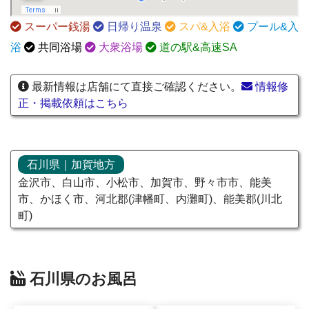
スーパー銭湯
日帰り温泉
スパ&入浴
プール&入
浴
共同浴場
大衆浴場
道の駅&高速SA
最新情報は店舗にて直接ご確認ください。
情報修
正・掲載依頼はこちら
石川県｜加賀地方
金沢市、白山市、小松市、加賀市、野々市市、能美
市、かほく市、河北郡(津幡町、内灘町)、能美郡(川北
町)
石川県のお風呂