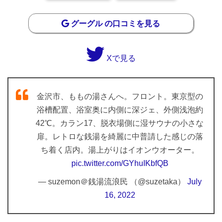
グーグル の口コミを見る
Xで見る
金沢市、ももの湯さんへ。フロント。東京型の
浴槽配置、浴室奥に内側に深ジェ、外側浅泡約
42℃。カラン17、脱衣場側に湿サウナの小さな
扉。レトロな銭湯を綺麗に中普請した感じの落
ち着く店内。湯上がりはイオンウオーター。
pic.twitter.com/GYhuIKbfQB
— suzemon＠銭湯流浪民 （@suzetaka）
July
16, 2022