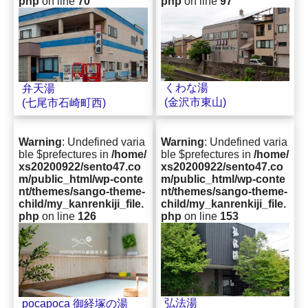
php
on line
70
php
on line
97
くわな湯
弁天湯
(金沢市東山)
(七尾市石崎町西)
Warning
: Undefined varia
Warning
: Undefined varia
ble $prefectures in
/home/
ble $prefectures in
/home/
xs20200922/sento47.co
xs20200922/sento47.co
m/public_html/wp-conte
m/public_html/wp-conte
nt/themes/sango-theme-
nt/themes/sango-theme-
child/my_kanrenkiji_file.
child/my_kanrenkiji_file.
php
on line
126
php
on line
153
弘法湯
pocapoca 御経塚の湯