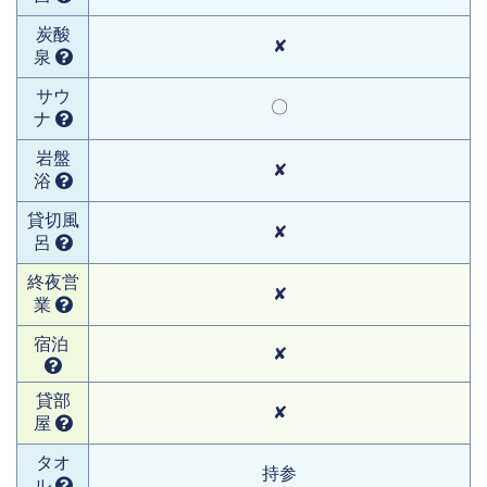
炭酸
✘
泉
サウ
〇
ナ
岩盤
✘
浴
貸切風
✘
呂
終夜営
✘
業
宿泊
✘
貸部
✘
屋
タオ
持参
ル