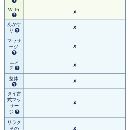
Wi-Fi
✘
あかす
✘
り
マッサ
✘
ージ
エス
✘
テ
整体
✘
タイ古
式マッ
✘
サー
ジ
リラク
その
✘