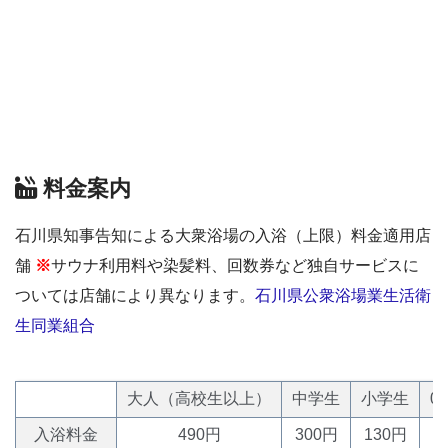
料金案内
石川県知事告知による大衆浴場の入浴（上限）料金適用店
舗
※
サウナ利用料や染髪料、回数券など独自サービスに
ついては店舗により異なります。
石川県公衆浴場業生活衛
生同業組合
大人（高校生以上）
中学生
小学生
0
入浴料金
490円
300円
130円