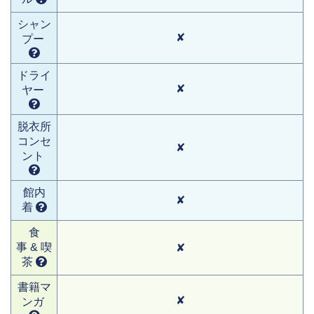
シャン
✘
プー
ドライ
✘
ヤー
脱衣所
コンセ
✘
ント
館内
✘
着
食
事 & 喫
✘
茶
書籍マ
✘
ンガ