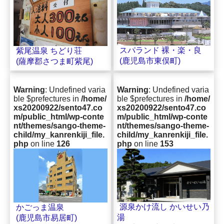
スパランド 裸・楽・良
紫尾温泉 ちどり荘
(鹿児島市東俣町)
(薩摩郡さつま町紫尾)
Warning
: Undefined varia
Warning
: Undefined varia
ble $prefectures in
/home/
ble $prefectures in
/home/
xs20200922/sento47.co
xs20200922/sento47.co
m/public_html/wp-conte
m/public_html/wp-conte
nt/themes/sango-theme-
nt/themes/sango-theme-
child/my_kanrenkiji_file.
child/my_kanrenkiji_file.
php
on line
126
php
on line
153
源泉かけ流し かいせい乃
かごっま温泉
湯
(鹿児島市易居町)