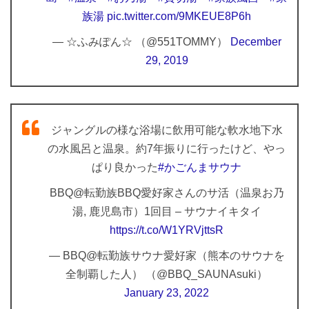
族湯
pic.twitter.com/9MKEUE8P6h
— ☆ふみぽん☆ （@551TOMMY）
December
29, 2019
ジャングルの様な浴場に飲用可能な軟水地下水
の水風呂と温泉。約7年振りに行ったけど、やっ
ぱり良かった
#かごんまサウナ
BBQ@転勤族BBQ愛好家さんのサ活（温泉お乃
湯, 鹿児島市）1回目 – サウナイキタイ
https://t.co/W1YRVjttsR
— BBQ@転勤族サウナ愛好家（熊本のサウナを
全制覇した人） （@BBQ_SAUNAsuki）
January 23, 2022