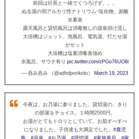
前回は社長と一緒でくつろげず。。。
ぬる湯の弱アルカリ性ナトリウムｰ塩化物、炭酸
水素泉
露天風呂と貸切風呂は消毒無しの源泉掛け流し
大浴槽はジェット、泡風呂、電気湯、打たせ湯
がセット
大浴槽は塩素消毒臭強め
水風呂、サウナ有り
pic.twitter.com/zPGo76UO8i
— 呑み呑み （@adhdponkotu）
March 19, 2023
今夜は、お乃湯に参りました。貸切湯の、きり
の部屋をチョイス。１時間2500円。
お湯がとてもトロリとしていて、お肌すべすべ
になりました。子供達も大満足でした。
#鹿児
島
#温泉
#お乃湯
#貸切湯
#家族風呂
#家