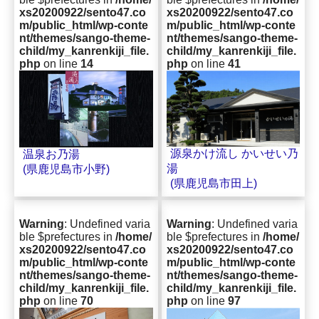
xs20200922/sento47.co
xs20200922/sento47.co
m/public_html/wp-conte
m/public_html/wp-conte
nt/themes/sango-theme-
nt/themes/sango-theme-
child/my_kanrenkiji_file.
child/my_kanrenkiji_file.
php
on line
14
php
on line
41
源泉かけ流し かいせい乃
温泉お乃湯
湯
(県鹿児島市小野)
(県鹿児島市田上)
Warning
: Undefined varia
Warning
: Undefined varia
ble $prefectures in
/home/
ble $prefectures in
/home/
xs20200922/sento47.co
xs20200922/sento47.co
m/public_html/wp-conte
m/public_html/wp-conte
nt/themes/sango-theme-
nt/themes/sango-theme-
child/my_kanrenkiji_file.
child/my_kanrenkiji_file.
php
on line
70
php
on line
97