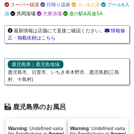
スーパー銭湯
日帰り温泉
スパ&入浴
プール&入
浴
共同浴場
大衆浴場
道の駅&高速SA
最新情報は店舗にて直接ご確認ください。
情報修
正・掲載依頼はこちら
鹿児島県｜鹿児島地域
鹿児島市、日置市、いちき串木野市、鹿児島郡(三島
村、十島村)
鹿児島県のお風呂
Warning
: Undefined varia
Warning
: Undefined varia
ble $prefectures in
/home/
ble $prefectures in
/home/