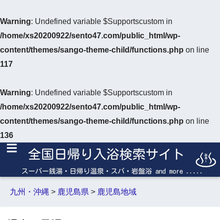
Warning
: Undefined variable $Supportscustom in
/home/xs20200922/sento47.com/public_html/wp-
content/themes/sango-theme-child/functions.php
on line
117
Warning
: Undefined variable $Supportscustom in
/home/xs20200922/sento47.com/public_html/wp-
content/themes/sango-theme-child/functions.php
on line
136
九州・沖縄
>
鹿児島県
>
鹿児島地域