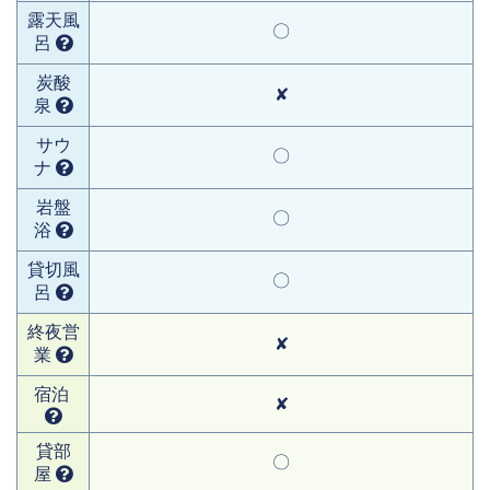
露天風
〇
呂
炭酸
✘
泉
サウ
〇
ナ
岩盤
〇
浴
貸切風
〇
呂
終夜営
✘
業
宿泊
✘
貸部
〇
屋