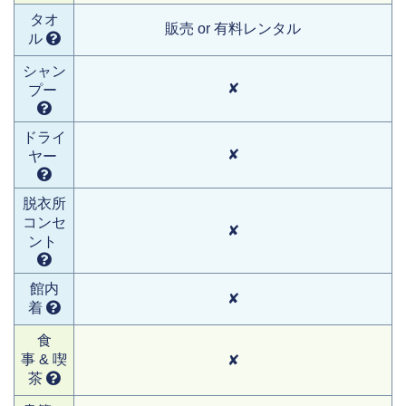
タオ
販売 or 有料レンタル
ル
シャン
✘
プー
ドライ
✘
ヤー
脱衣所
コンセ
✘
ント
館内
✘
着
食
事 & 喫
✘
茶