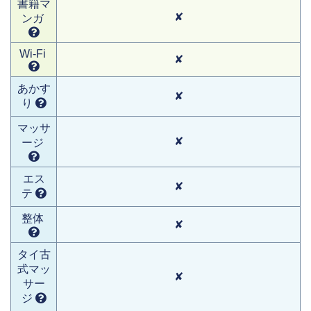
書籍マ
✘
ンガ
Wi-Fi
✘
あかす
✘
り
マッサ
✘
ージ
エス
✘
テ
整体
✘
タイ古
式マッ
✘
サー
ジ