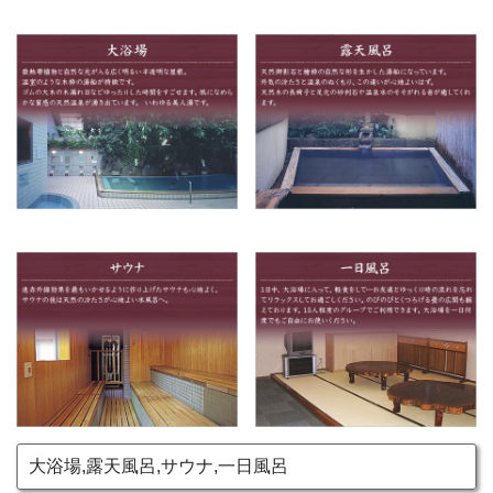
大浴場,露天風呂,サウナ,一日風呂