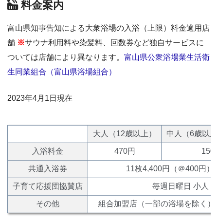
料金案内
富山県知事告知による大衆浴場の入浴（上限）料金適用店
舗
※
サウナ利用料や染髪料、回数券など独自サービスに
ついては店舗により異なります。
富山県公衆浴場業生活衛
生同業組合（富山県浴場組合）
2023年4月1日現在
大人（12歳以上）
中人（6歳以上
入浴料金
470円
150
共通入浴券
11枚4,400円（＠400円）
子育て応援団協賛店
毎週日曜日 小人（
その他
組合加盟店（一部の浴場を除く）で