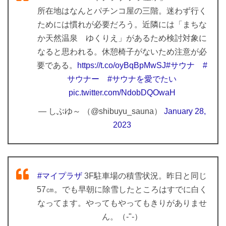
所在地はなんとパチンコ屋の三階。迷わず行く
ためには慣れが必要だろう。近隣には「まちな
か天然温泉 ゆくりえ」があるため検討対象に
なると思われる。休憩椅子がないため注意が必
要である。
https://t.co/oyBqBpMwSJ
#サウナ
#
サウナー
#サウナを愛でたい
pic.twitter.com/NdobDQOwaH
— しぶゆ～ （@shibuyu_sauna）
January 28,
2023
#マイプラザ
3F駐車場の積雪状況。昨日と同じ
57㎝。でも早朝に除雪したところはすでに白く
なってます。やってもやってもきりがありませ
ん。（-"-）