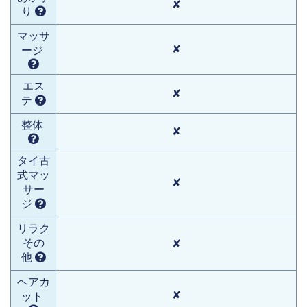
✘
り
マッサ
✘
ージ
エス
✘
テ
整体
✘
タイ古
式マッ
✘
サー
ジ
リラク
その
✘
他
ヘアカ
✘
ット