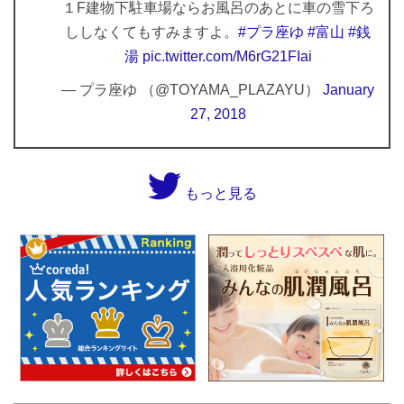
１F建物下駐車場ならお風呂のあとに車の雪下ろ
ししなくてもすみますよ。
#プラ座ゆ
#富山
#銭
湯
pic.twitter.com/M6rG21FIai
— プラ座ゆ （@TOYAMA_PLAZAYU）
January
27, 2018
もっと見る