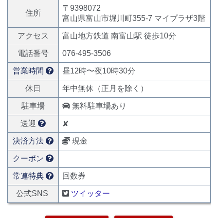
〒9398072
住所
富山県富山市堀川町355-7 マイプラザ3階
アクセス
富山地方鉄道 南富山駅 徒歩10分
電話番号
076-495-3506
営業時間
昼12時〜夜10時30分
休日
年中無休（正月を除く）
駐車場
無料駐車場あり
送迎
✘
決済方法
現金
クーポン
常連特典
回数券
公式SNS
ツイッター