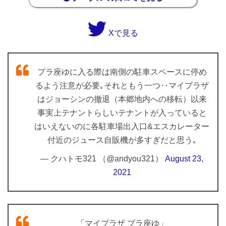
Xで見る
プラ座ゆに入る際は南側の駐車スペースに停め
るよう注意が必要｡それともう一つ‥マイプラザ
はジョーシンの撤退（本郷地内への移転）以来
事実上テナントらしいテナントが入っていると
はいえないのに各駐車場出入口&エスカレーター
付近のジュース自販機が多すぎだと思う｡
— クハトモ321 （@andyou321）
August 23,
2021
「マイプラザ プラ座ゆ」