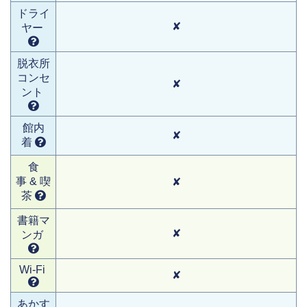
ドライ
✘
ヤー
脱衣所
コンセ
✘
ント
館内
✘
着
食
事 & 喫
✘
茶
書籍マ
✘
ンガ
Wi-Fi
✘
あかす