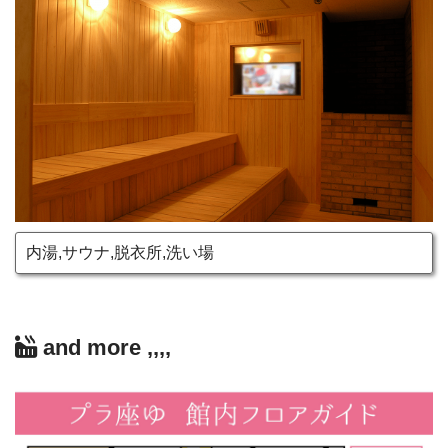
内湯,サウナ,脱衣所,洗い場
and more ,,,,