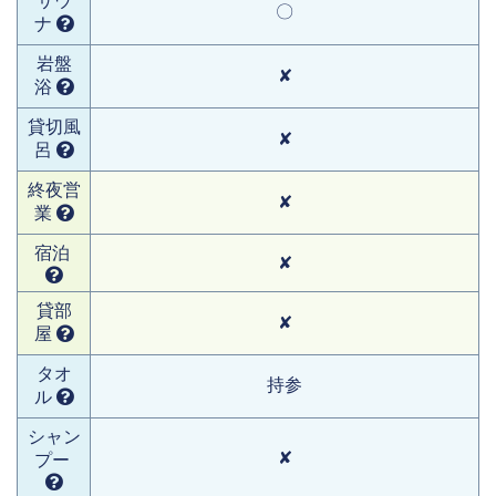
サウ
〇
ナ
岩盤
✘
浴
貸切風
✘
呂
終夜営
✘
業
宿泊
✘
貸部
✘
屋
タオ
持参
ル
シャン
✘
プー