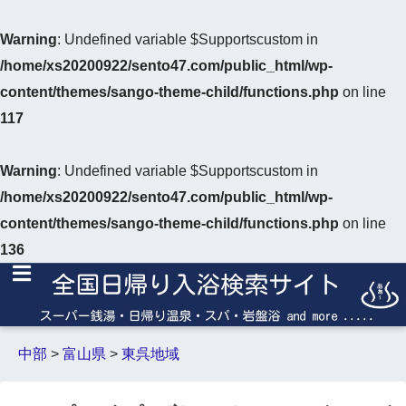
Warning
: Undefined variable $Supportscustom in
/home/xs20200922/sento47.com/public_html/wp-
content/themes/sango-theme-child/functions.php
on line
117
Warning
: Undefined variable $Supportscustom in
/home/xs20200922/sento47.com/public_html/wp-
content/themes/sango-theme-child/functions.php
on line
136
中部
>
富山県
>
東呉地域