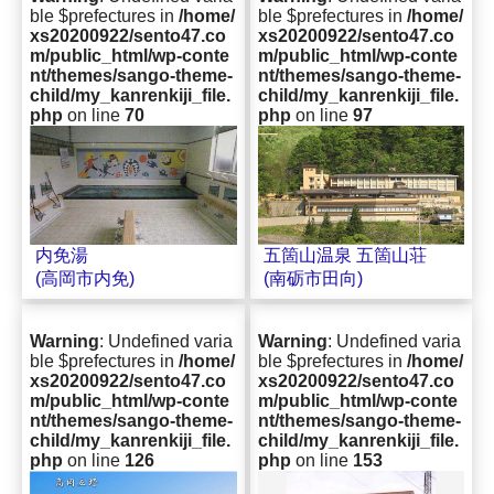
ble $prefectures in
/home/
ble $prefectures in
/home/
xs20200922/sento47.co
xs20200922/sento47.co
m/public_html/wp-conte
m/public_html/wp-conte
nt/themes/sango-theme-
nt/themes/sango-theme-
child/my_kanrenkiji_file.
child/my_kanrenkiji_file.
php
on line
70
php
on line
97
五箇山温泉 五箇山荘
内免湯
(南砺市田向)
(高岡市内免)
Warning
: Undefined varia
Warning
: Undefined varia
ble $prefectures in
/home/
ble $prefectures in
/home/
xs20200922/sento47.co
xs20200922/sento47.co
m/public_html/wp-conte
m/public_html/wp-conte
nt/themes/sango-theme-
nt/themes/sango-theme-
child/my_kanrenkiji_file.
child/my_kanrenkiji_file.
php
on line
126
php
on line
153