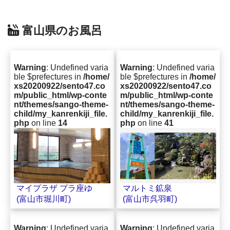
富山県のお風呂
Warning
: Undefined varia
Warning
: Undefined varia
ble $prefectures in
/home/
ble $prefectures in
/home/
xs20200922/sento47.co
xs20200922/sento47.co
m/public_html/wp-conte
m/public_html/wp-conte
nt/themes/sango-theme-
nt/themes/sango-theme-
child/my_kanrenkiji_file.
child/my_kanrenkiji_file.
php
on line
14
php
on line
41
マルトミ鉱泉
マイプラザ プラ座ゆ
(富山市呉羽町)
(富山市堀川町)
Warning
: Undefined varia
Warning
: Undefined varia