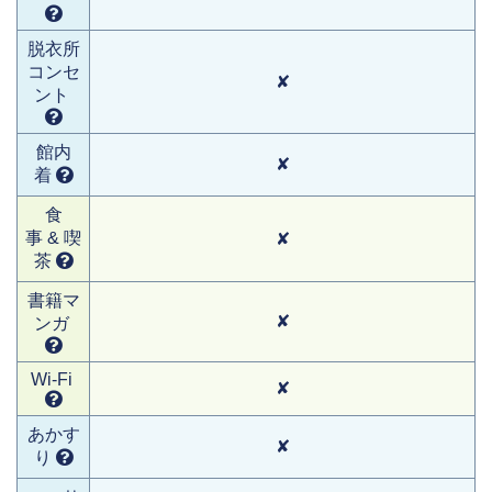
脱衣所
コンセ
✘
ント
館内
✘
着
食
事 & 喫
✘
茶
書籍マ
✘
ンガ
Wi-Fi
✘
あかす
✘
り