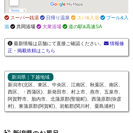
スーパー銭湯
日帰り温泉
スパ&入浴
プール&入
浴
共同浴場
大衆浴場
道の駅&高速SA
最新情報は店舗にて直接ご確認ください。
情報修
正・掲載依頼はこちら
新潟県｜下越地域
新潟市(北区、東区、中央区、江南区、秋葉区、南区、
西区、・西蒲区)、新発田市、村上市、燕市、五泉市、
阿賀野市、胎内市、北蒲原郡(聖籠町)、西蒲原郡(弥彦
村)、東蒲原郡(阿賀町)、岩船郡(関川村、粟島浦村)