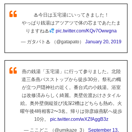
♨今日は玉宅湯にいってきました！
やっぱり銭湯はアツアツで体の芯まであたたま
りますね♨
pic.twitter.com/KQv7Owwgna
— ガタパト♨ （@gatapato）
January 20, 2019
燕の銭湯「玉宅湯」に行って参りました。北陸
道三条燕バスストップから徒歩30分。祭礼の幟
が立つ戸隠神社の近く。番台式の小銭湯。浴室
は改修済みらしく綺麗。奥壁佐渡おけさタイル
絵。奥外壁側縦並び浅深2槽はどちらも熱め。火
曜午後4時相客2〜3名。帰りは弥彦線燕駅へ徒歩
10分。
pic.twitter.com/wXZfAggB3z
— ここどこ （@umikaze_3）
September 13,