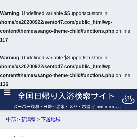
Warning
: Undefined variable $Supportscustom in
/home/xs20200922/sento47.com/public_html/wp-
content/themes/sango-theme-child/functions.php
on line
117
Warning
: Undefined variable $Supportscustom in
/home/xs20200922/sento47.com/public_html/wp-
content/themes/sango-theme-child/functions.php
on line
136
中部
>
新潟県
>
下越地域