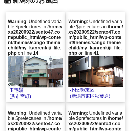
新潟県のお風呂
Warning
: Undefined varia
Warning
: Undefined varia
ble $prefectures in
/home/
ble $prefectures in
/home/
xs20200922/sento47.co
xs20200922/sento47.co
m/public_html/wp-conte
m/public_html/wp-conte
nt/themes/sango-theme-
nt/themes/sango-theme-
child/my_kanrenkiji_file.
child/my_kanrenkiji_file.
php
on line
14
php
on line
41
小松湯/東区
玉宅湯
(新潟市東区秋葉通)
(燕市宮町)
Warning
: Undefined varia
Warning
: Undefined varia
ble $prefectures in
/home/
ble $prefectures in
/home/
xs20200922/sento47.co
xs20200922/sento47.co
m/public_html/wp-conte
m/public_html/wp-conte