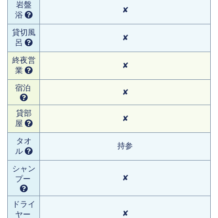
岩盤
✘
浴
貸切風
✘
呂
終夜営
✘
業
宿泊
✘
貸部
✘
屋
タオ
持参
ル
シャン
✘
プー
ドライ
✘
ヤー