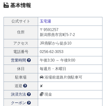
基本情報
公式サイト
玉宅湯
〒9591257
住所
新潟県燕市宮町5-7-2
アクセス
JR燕駅から徒歩10
電話番号
0256-62-3053
営業時間
午後3:30 ～ 午後9:00
休日
毎週月・木曜日
駐車場
浴場前道路片側駐車可
送迎
✘
決済方法
現金
クーポン