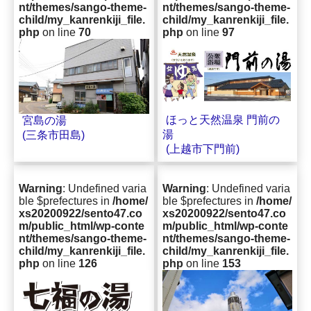
nt/themes/sango-theme-
nt/themes/sango-theme-
child/my_kanrenkiji_file.
child/my_kanrenkiji_file.
php
on line
70
php
on line
97
ほっと天然温泉 門前の
宮島の湯
湯
(三条市田島)
(上越市下門前)
Warning
: Undefined varia
Warning
: Undefined varia
ble $prefectures in
/home/
ble $prefectures in
/home/
xs20200922/sento47.co
xs20200922/sento47.co
m/public_html/wp-conte
m/public_html/wp-conte
nt/themes/sango-theme-
nt/themes/sango-theme-
child/my_kanrenkiji_file.
child/my_kanrenkiji_file.
php
on line
126
php
on line
153