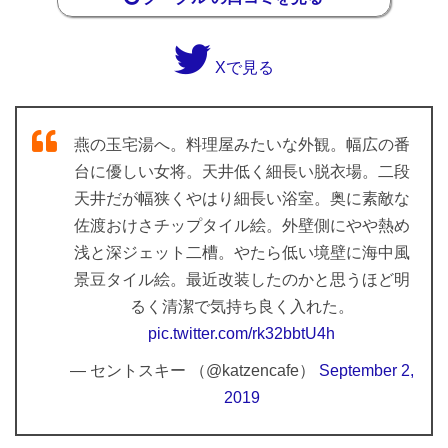
Xで見る
燕の玉宅湯へ。料理屋みたいな外観。幅広の番
台に優しい女将。天井低く細長い脱衣場。二段
天井だが幅狭くやはり細長い浴室。奥に素敵な
佐渡おけさチップタイル絵。外壁側にやや熱め
浅と深ジェット二槽。やたら低い境壁に海中風
景豆タイル絵。最近改装したのかと思うほど明
るく清潔で気持ち良く入れた。
pic.twitter.com/rk32bbtU4h
— セントスキー （@katzencafe）
September 2,
2019