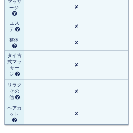
マッサ
✘
ージ
エス
✘
テ
整体
✘
タイ古
式マッ
✘
サー
ジ
リラク
その
✘
他
ヘアカ
✘
ット