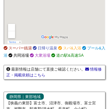
スーパー銭湯
日帰り温泉
スパ&入浴
プール&入
浴
共同浴場
大衆浴場
道の駅&高速SA
最新情報は店舗にて直接ご確認ください。
情報修
正・掲載依頼はこちら
静岡県｜東部地域
【狭義の東部】富士市、沼津市、御殿場市、富士宮
市、裾野市、駿東郡(清水町、長泉町、小山町)