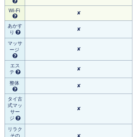
Wi-Fi
✘
あかす
✘
り
マッサ
✘
ージ
エス
✘
テ
整体
✘
タイ古
式マッ
✘
サー
ジ
リラク
その
✘