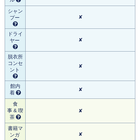
シャン
✘
プー
ドライ
✘
ヤー
脱衣所
コンセ
✘
ント
館内
✘
着
食
事 & 喫
✘
茶
書籍マ
✘
ンガ