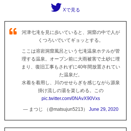
Xで見る
河津七滝を見に歩いていると、洞窟の中で人が
くつろいでいてギョッとする。
ここは溶岩洞窟風呂という七滝温泉ホテルが管
理する温泉。オープン前に大雨被害で土砂に埋
まり、復旧工事もされずに40年間放置されてい
た温泉だ。
水着を着用し、川のせせらぎを感じながら源泉
掛け流しの湯を楽しめる。この
pic.twitter.com/0NAvX90Vxs
— まつじ （@matsujun5213）
June 29, 2020