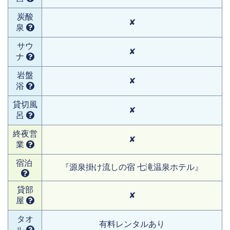
炭酸
✘
泉
サウ
✘
ナ
岩盤
✘
浴
貸切風
✘
呂
終夜営
✘
業
宿泊
『源泉掛け流しの宿 七滝温泉ホテル』
貸部
✘
屋
タオ
有料レンタルあり
ル