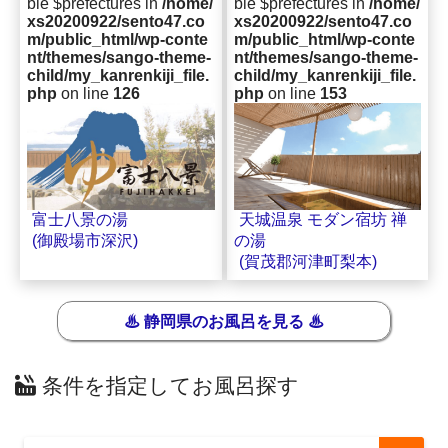
ble $prefectures in
/home/
ble $prefectures in
/home/
xs20200922/sento47.co
xs20200922/sento47.co
m/public_html/wp-conte
m/public_html/wp-conte
nt/themes/sango-theme-
nt/themes/sango-theme-
child/my_kanrenkiji_file.
child/my_kanrenkiji_file.
php
on line
126
php
on line
153
天城温泉 モダン宿坊 禅
富士八景の湯
の湯
(御殿場市深沢)
(賀茂郡河津町梨本)
♨ 静岡県のお風呂を見る ♨
条件を指定してお風呂探す