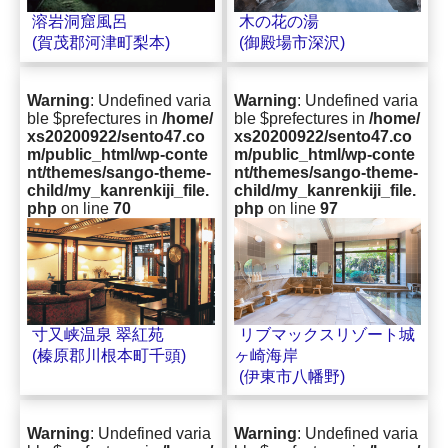
木の花の湯
溶岩洞窟風呂
(御殿場市深沢)
(賀茂郡河津町梨本)
Warning
: Undefined varia
Warning
: Undefined varia
ble $prefectures in
/home/
ble $prefectures in
/home/
xs20200922/sento47.co
xs20200922/sento47.co
m/public_html/wp-conte
m/public_html/wp-conte
nt/themes/sango-theme-
nt/themes/sango-theme-
child/my_kanrenkiji_file.
child/my_kanrenkiji_file.
php
on line
70
php
on line
97
リブマックスリゾート城
寸又峡温泉 翠紅苑
ヶ崎海岸
(榛原郡川根本町千頭)
(伊東市八幡野)
Warning
: Undefined varia
Warning
: Undefined varia