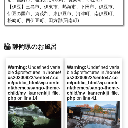
【伊豆】三島市、伊東市、熱海市、下田市、伊豆市、
伊豆の国市、賀茂郡、東伊豆市、河津町、南伊豆町、
松崎町、西伊豆町、田方郡(函南町)
静岡県のお風呂
Warning
: Undefined varia
Warning
: Undefined varia
ble $prefectures in
/home/
ble $prefectures in
/home/
xs20200922/sento47.co
xs20200922/sento47.co
m/public_html/wp-conte
m/public_html/wp-conte
nt/themes/sango-theme-
nt/themes/sango-theme-
child/my_kanrenkiji_file.
child/my_kanrenkiji_file.
php
on line
14
php
on line
41