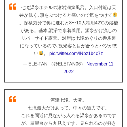
七滝温泉ホテルの溶岩洞窟風呂。入口付近は天
井が低く､頭をぶつけると痛いので気をつけて
。探検気分で奥に進むと8〜10人程用42℃の浴槽
がある。基本,混浴で水着着用。源泉かけ流しの
リバーサイド露天。対岸は七滝めぐりの遊歩道
になっているので､観光客と目が合うとバツが悪
い
。
pic.twitter.com/lNbz1b4c7z
— ELE-FAN （@ELEFAN06）
November 11,
2022
河津七滝、大滝。
七滝最大だけあって、中々の迫力です。
これを間近に見ながら入れる温泉があるのです
が、展望台から丸見えです。見られるのが好き