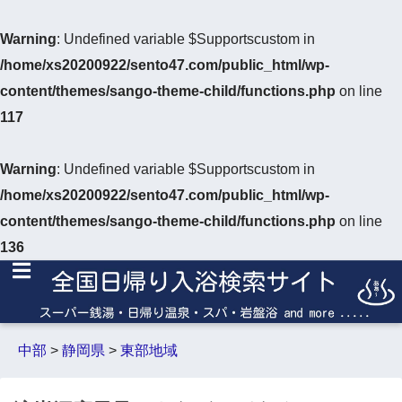
Warning
: Undefined variable $Supportscustom in
/home/xs20200922/sento47.com/public_html/wp-
content/themes/sango-theme-child/functions.php
on line
117
Warning
: Undefined variable $Supportscustom in
/home/xs20200922/sento47.com/public_html/wp-
content/themes/sango-theme-child/functions.php
on line
136
中部
>
静岡県
>
東部地域