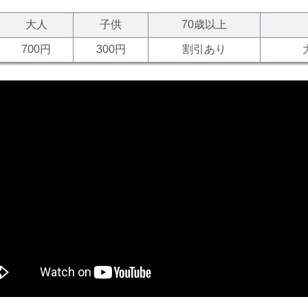
大人
子供
70歳以上
700円
300円
割引あり