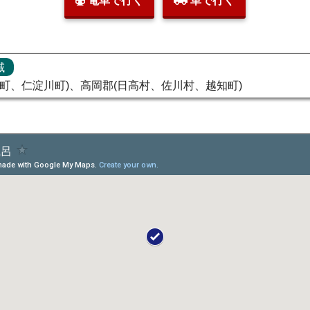
電車で行く
車で行く
域
町、仁淀川町)、高岡郡(日高村、佐川村、越知町)