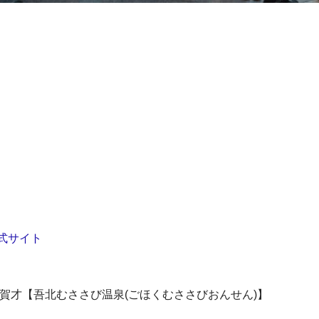
式サイト
賀才【吾北むささび温泉(ごほくむささびおんせん)】