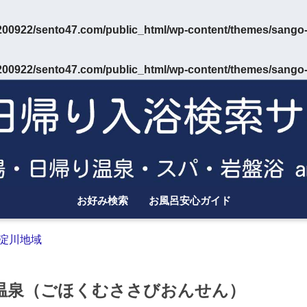
00922/sento47.com/public_html/wp-content/themes/sango-
00922/sento47.com/public_html/wp-content/themes/sango-
お好み検索
お風呂安心ガイド
淀川地域
温泉（ごほくむささびおんせん）