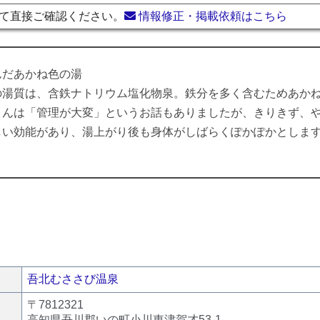
て直接ご確認ください。
情報修正・掲載依頼はこちら
んだあかね色の湯
の湯質は、含鉄ナトリウム塩化物泉。鉄分を多く含むためあか
さんは「管理が大変」というお話もありましたが、きりきず、
しい効能があり、湯上がり後も身体がしばらくぽかぽかとしま
吾北むささび温泉
〒7812321
高知県吾川郡いの町小川東津賀才53-1