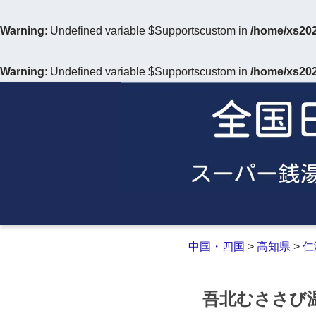
Warning
: Undefined variable $Supportscustom in
/home/xs202
Warning
: Undefined variable $Supportscustom in
/home/xs202
中国・四国
>
高知県
>
仁
吾北むささび